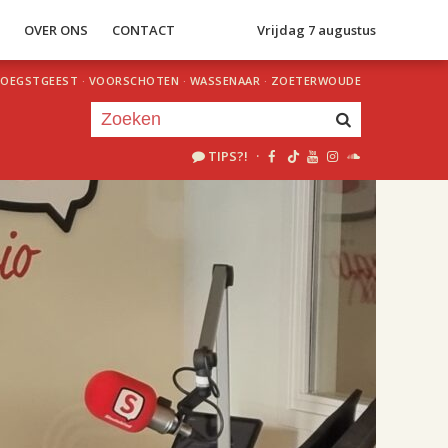
S
OVER ONS
CONTACT
Vrijdag 7 augustus
OEGSTGEEST
·
VOORSCHOTEN
·
WASSENAAR
·
ZOETERWOUDE
TIPS?!
·
Je luistert nu naar
uur 1 van 2
«
Vorig uur
Volgend uur
»
18.00