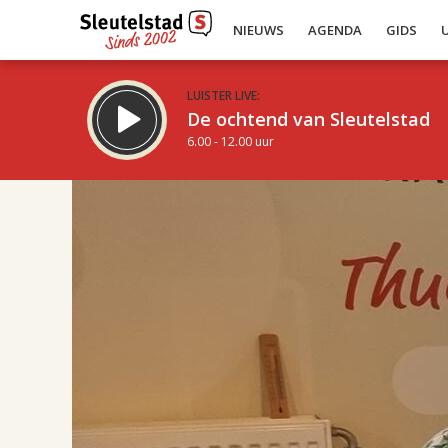
NIEUWS
AGENDA
GIDS
LUISTER LIVE:
De ochtend van Sleutelstad
6.00 - 12.00 uur
17.00
Inklappen