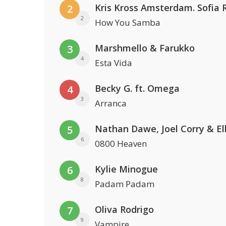
2
2
How You Samba
Marshmello & Farukko
3
4
Esta Vida
Becky G. ft. Omega
4
3
Arranca
5
6
0800 Heaven
Kylie Minogue
6
8
Padam Padam
Oliva Rodrigo
7
9
Vampire