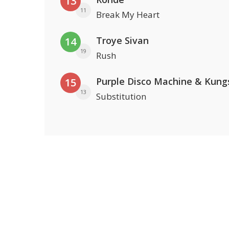
13
11
Break My Heart
Troye Sivan
14
19
Rush
Purple Disco Machine & Kung
15
13
Substitution