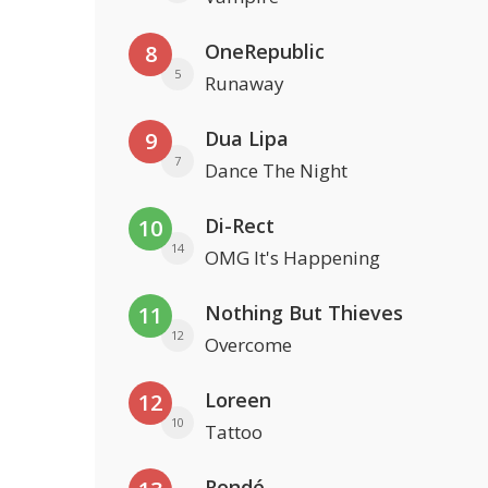
OneRepublic
8
5
Runaway
Dua Lipa
9
7
Dance The Night
Di-Rect
10
14
OMG It's Happening
Nothing But Thieves
11
12
Overcome
Loreen
12
10
Tattoo
Rondé