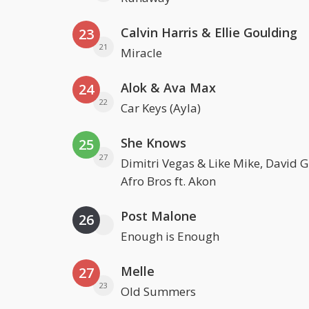
Calvin Harris & Ellie Goulding
23
21
Miracle
Alok & Ava Max
24
22
Car Keys (Ayla)
She Knows
25
27
Dimitri Vegas & Like Mike, David 
Afro Bros ft. Akon
Post Malone
26
Enough is Enough
Melle
27
23
Old Summers