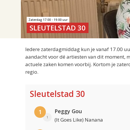
Zaterdag 17.00 - 19.00 uur
SLEUTELSTAD 30
Iedere zaterdagmiddag kun je vanaf 17.00 uur
aandacht voor dé artiesten van dit moment, m
actuele zaken komen voorbij. Kortom je zater
regio.
Sleutelstad 30
Peggy Gou
1
1
(It Goes Like) Nanana