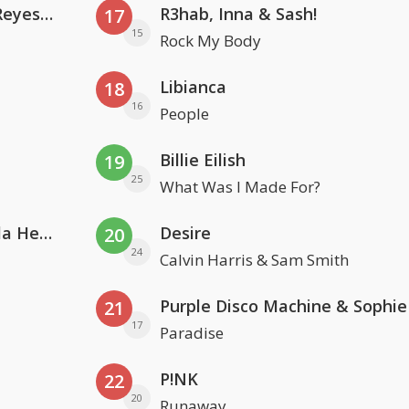
Kris Kross Amsterdam. Sofia Reyes & Tinie Tempah
R3hab, Inna & Sash!
17
15
Rock My Body
Libianca
18
16
People
Billie Eilish
19
25
What Was I Made For?
Nathan Dawe, Joel Corry & Ella Henderson
Desire
20
24
Calvin Harris & Sam Smith
21
17
Paradise
P!NK
22
20
Runaway