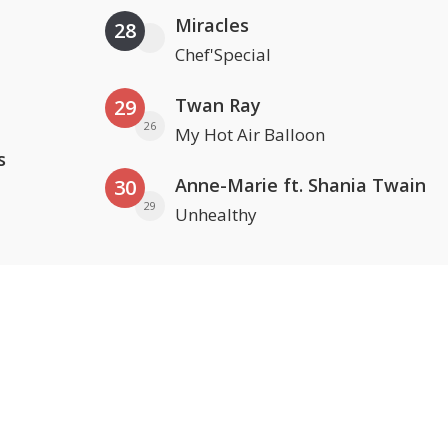
Miracles
28
Chef'Special
Twan Ray
29
26
My Hot Air Balloon
s
Anne-Marie ft. Shania Twain
30
29
Unhealthy