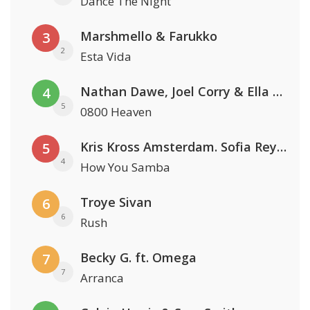
Dance The Night
Marshmello & Farukko
3
2
Esta Vida
Nathan Dawe, Joel Corry & Ella Henderson
4
5
0800 Heaven
Kris Kross Amsterdam. Sofia Reyes & Tinie Tempah
5
4
How You Samba
Troye Sivan
6
6
Rush
Becky G. ft. Omega
7
7
Arranca