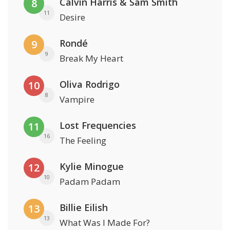
Calvin Harris & Sam Smith
8
11
Desire
Rondé
9
9
Break My Heart
Oliva Rodrigo
10
8
Vampire
Lost Frequencies
11
16
The Feeling
Kylie Minogue
12
10
Padam Padam
Billie Eilish
13
13
What Was I Made For?