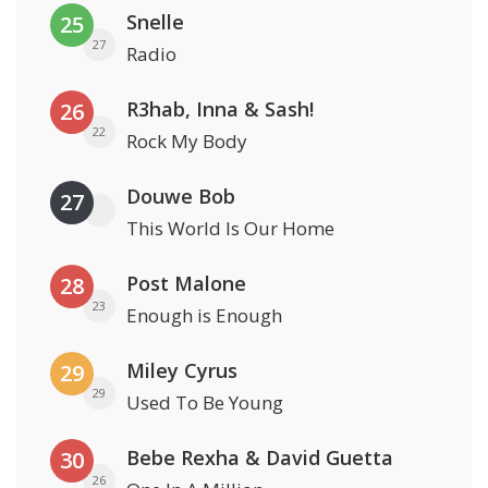
Snelle
25
27
Radio
R3hab, Inna & Sash!
26
22
Rock My Body
Douwe Bob
27
This World Is Our Home
Post Malone
28
23
Enough is Enough
Miley Cyrus
29
29
Used To Be Young
Bebe Rexha & David Guetta
30
26