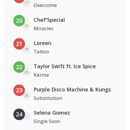
17
Overcome
Chef'Special
20
21
Miracles
Loreen
21
18
Tattoo
Taylor Swift ft. Ice Spice
22
25
Karma
Purple Disco Machine & Kungs
23
20
Substitution
Selena Gomez
24
Single Soon