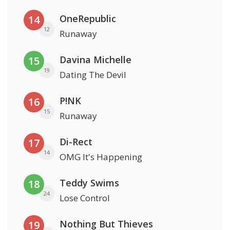
OneRepublic
14
12
Runaway
Davina Michelle
15
19
Dating The Devil
P!NK
16
15
Runaway
Di-Rect
17
14
OMG It's Happening
Teddy Swims
18
24
Lose Control
Nothing But Thieves
19