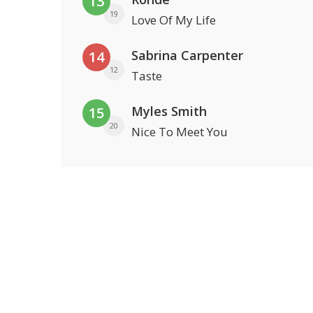
13
19
Love Of My Life
Sabrina Carpenter
14
12
Taste
Myles Smith
15
20
Nice To Meet You