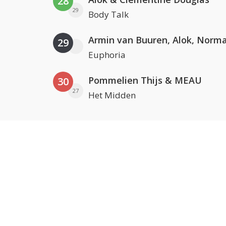
28
29
Body Talk
29
Euphoria
Pommelien Thijs & MEAU
30
27
Het Midden