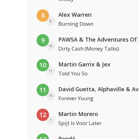
Alex Warren
8
8
Burning Down
9
10
Dirty Cash (Money Talks)
Martin Garrix & Jex
10
11
Told You So
David Guetta, Alphaville & A
11
18
Forever Young
Martin Morero
12
7
Spijt Is Voor Later
Rondé