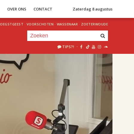
S
OVER ONS
CONTACT
Zaterdag 8 augustus
OEGSTGEEST
·
VOORSCHOTEN
·
WASSENAAR
·
ZOETERWOUDE
TIPS?!
·
Je luistert nu naar
uur 1 van 2
«
Vorig uur
Volgend uur
»
18.00