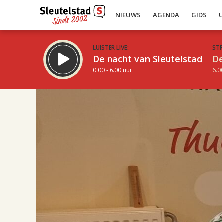
NIEUWS
AGENDA
GIDS
LUISTER LIVE:
ST
De nacht van Sleutelstad
De
0.00 - 6.00 uur
6.0
17.00
Inklappen