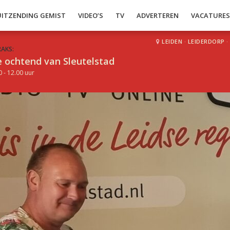
UITZENDING GEMIST
VIDEO’S
TV
ADVERTEREN
VACATURE
LEIDEN
·
LEIDERDORP
·
RAKS:
 ochtend van Sleutelstad
0 - 12.00 uur