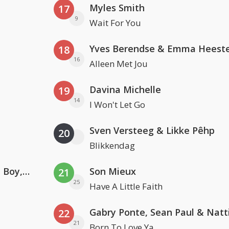
Myles Smith
17
9
Wait For You
Yves Berendse & Emma Heeste
18
16
Alleen Met Jou
Davina Michelle
19
14
I Won't Let Go
Sven Versteeg & Likke Pêhp
20
Blikkendag
Coldplay ft. Little Simz, Burna Boy, Elyanna & Tini
Son Mieux
21
25
Have A Little Faith
22
21
Born To Love Ya