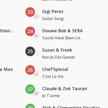
Gigi Perez
23
17
Sailor Song
PAWSA & The Adventures Of Stevie V
Douwe Bob & SERA
24
22
Could Have Been Us
Suzan & Freek
25
Ken Je Dat Gevoel
va Max
Chef'Special
26
23
C'est La Vie
Claude & Zoë Tauran
27
28
Je T'aime
Alok & Clementine Douglas