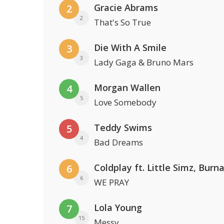
Gracie Abrams
2
2
That's So True
Die With A Smile
3
3
Lady Gaga & Bruno Mars
Morgan Wallen
4
5
Love Somebody
Teddy Swims
5
4
Bad Dreams
6
6
WE PRAY
Lola Young
7
15
Messy