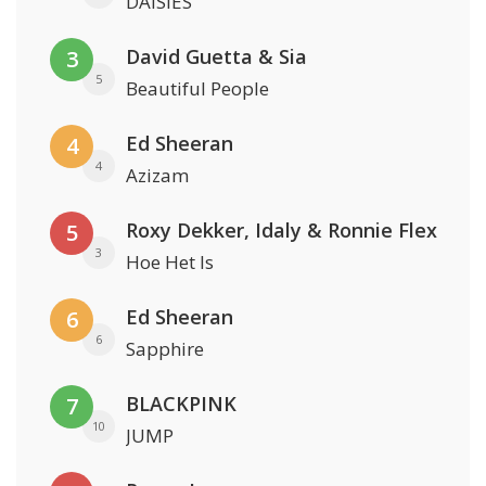
DAISIES
David Guetta & Sia
3
5
Beautiful People
Ed Sheeran
4
4
Azizam
Roxy Dekker, Idaly & Ronnie Flex
5
3
Hoe Het Is
Ed Sheeran
6
6
Sapphire
BLACKPINK
7
10
JUMP