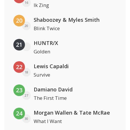
16
Ik Zing
Shaboozey & Myles Smith
20
20
Blink Twice
HUNTR/X
21
Golden
Lewis Capaldi
22
18
Survive
Damiano David
23
27
The First Time
Morgan Wallen & Tate McRae
24
30
What I Want