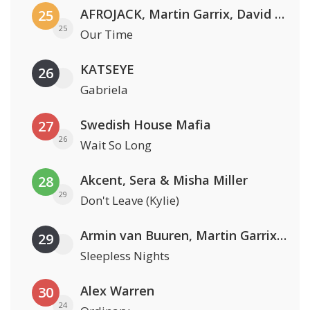
AFROJACK, Martin Garrix, David Guetta & Amél
25
25
Our Time
KATSEYE
26
Gabriela
Swedish House Mafia
27
26
Wait So Long
Akcent, Sera & Misha Miller
28
29
Don't Leave (Kylie)
Armin van Buuren, Martin Garrix & Libby Whitehouse
29
Sleepless Nights
Alex Warren
30
24