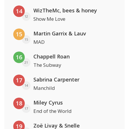
WizTheMc, bees & honey
14
12
Show Me Love
Martin Garrix & Lauv
15
15
MAD
Chappell Roan
16
21
The Subway
Sabrina Carpenter
17
14
Manchild
Miley Cyrus
18
17
End of the World
Zoë Livay & Snelle
19