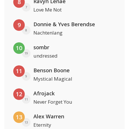
Ravyn Lenae
8
7
Love Me Not
Donnie & Yves Berendse
9
8
Nachtenlang
sombr
10
19
undressed
Benson Boone
11
9
Mystical Magical
Afrojack
12
11
Never Forget You
Alex Warren
13
13
Eternity