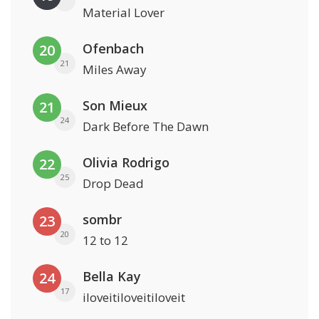
Material Lover
Ofenbach
20
21
Miles Away
Son Mieux
21
24
Dark Before The Dawn
Olivia Rodrigo
22
25
Drop Dead
sombr
23
20
12 to 12
Bella Kay
24
17
iloveitiloveitiloveit