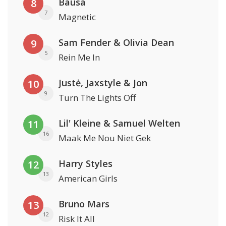
Bausa
8
7
Magnetic
Sam Fender & Olivia Dean
9
5
Rein Me In
Justė, Jaxstyle & Jon
10
9
Turn The Lights Off
Lil' Kleine & Samuel Welten
11
16
Maak Me Nou Niet Gek
Harry Styles
12
13
American Girls
Bruno Mars
13
12
Risk It All