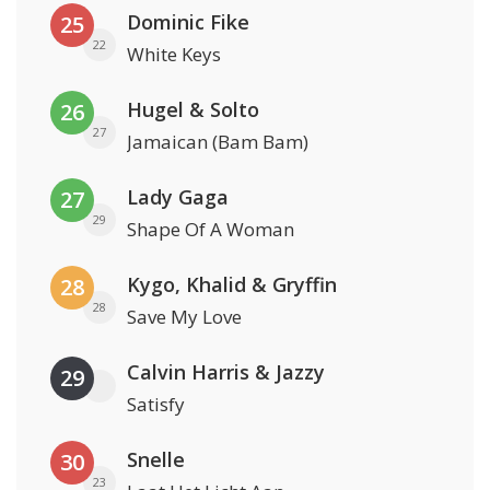
Dominic Fike
25
22
White Keys
Hugel & Solto
26
27
Jamaican (Bam Bam)
Lady Gaga
27
29
Shape Of A Woman
Kygo, Khalid & Gryffin
28
28
Save My Love
Calvin Harris & Jazzy
29
Satisfy
Snelle
30
23