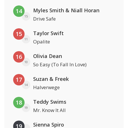
Myles Smith & Niall Horan
14
15
Drive Safe
Taylor Swift
15
11
Opalite
Olivia Dean
16
10
So Easy (To Fall In Love)
Suzan & Freek
17
14
Halverwege
Teddy Swims
18
19
Mr. Know It All
Sienna Spiro
19