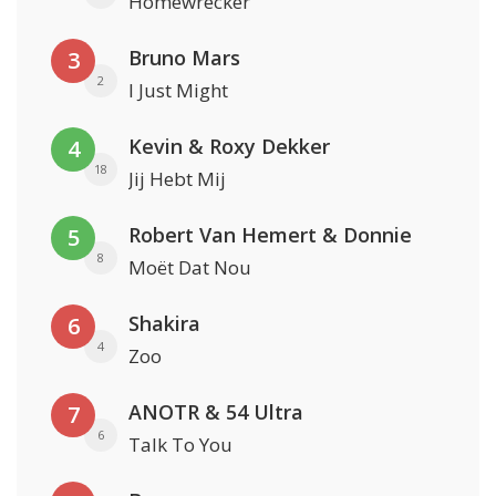
Homewrecker
Bruno Mars
3
2
I Just Might
Kevin & Roxy Dekker
4
18
Jij Hebt Mij
Robert Van Hemert & Donnie
5
8
Moët Dat Nou
Shakira
6
4
Zoo
ANOTR & 54 Ultra
7
6
Talk To You