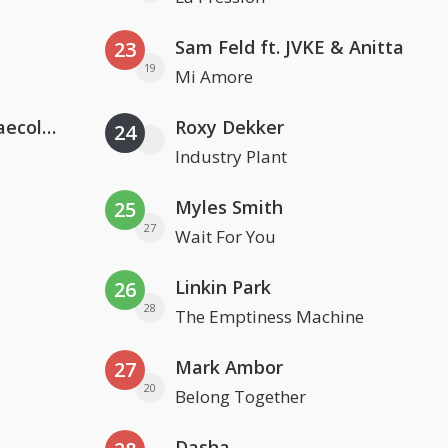
Sam Feld ft. JVKE & Anitta
23
19
Mi Amore
Hugel x Topic x Arash feat. Daecolm
Roxy Dekker
24
Industry Plant
Myles Smith
25
27
Wait For You
Linkin Park
26
28
The Emptiness Machine
Mark Ambor
27
20
Belong Together
Dasha