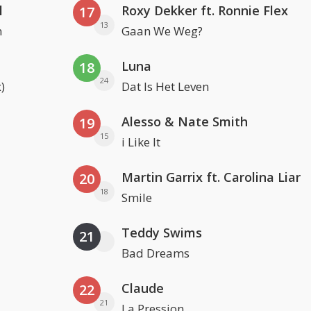
l
Roxy Dekker ft. Ronnie Flex
17
13
n
Gaan We Weg?
Luna
18
24
)
Dat Is Het Leven
Alesso & Nate Smith
19
15
i Like It
Martin Garrix ft. Carolina Liar
20
18
Smile
Teddy Swims
21
Bad Dreams
Claude
22
21
La Pression