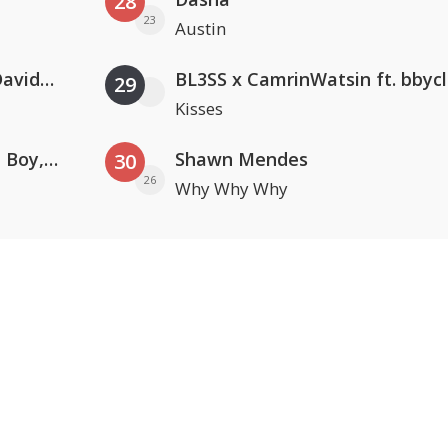
28
23
Austin
Clean Bandit, Anne-Marie & David Guetta
BL3SS x CamrinWatsin ft. bbyc
29
Kisses
Coldplay ft. Little Simz, Burna Boy, Elyanna & Tini
Shawn Mendes
30
26
Why Why Why