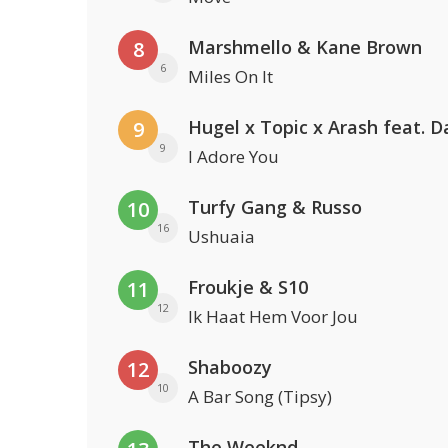
Marshmello & Kane Brown
8
6
Miles On It
9
9
I Adore You
Turfy Gang & Russo
10
16
Ushuaia
Froukje & S10
11
12
Ik Haat Hem Voor Jou
Shaboozy
12
10
A Bar Song (Tipsy)
The Weeknd