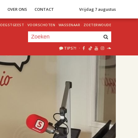
S
OVER ONS
CONTACT
Vrijdag 7 augustus
OEGSTGEEST
·
VOORSCHOTEN
·
WASSENAAR
·
ZOETERWOUDE
TIPS?!
·
Je luistert nu naar
uur 1 van 2
«
Vorig uur
Volgend uur
»
18.00