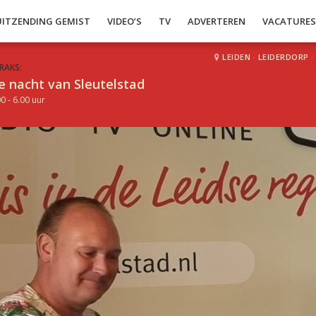
UITZENDING GEMIST
VIDEO’S
TV
ADVERTEREN
VACATURE
LEIDEN
·
LEIDERDORP
·
RAKS:
e nacht van Sleutelstad
0 - 6.00 uur