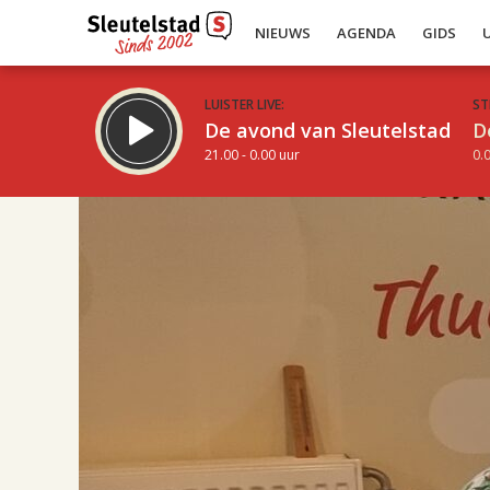
NIEUWS
AGENDA
GIDS
LUISTER LIVE:
ST
De avond van Sleutelstad
D
21.00 - 0.00 uur
0.0
17.00
Inklappen