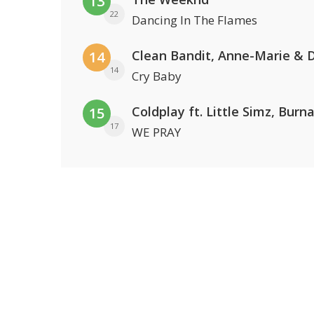
13
22
Dancing In The Flames
14
14
Cry Baby
15
17
WE PRAY