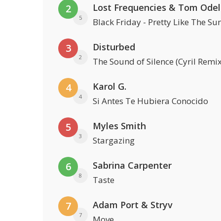
Lost Frequencies & Tom Odel
2
5
Black Friday - Pretty Like The Su
Disturbed
3
2
The Sound of Silence (Cyril Remix
Karol G.
4
4
Si Antes Te Hubiera Conocido
Myles Smith
5
3
Stargazing
Sabrina Carpenter
6
8
Taste
Adam Port & Stryv
7
7
Move