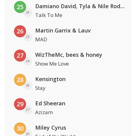
Damiano David, Tyla & Nile Rodgers
25
29
Talk To Me
Martin Garrix & Lauv
26
23
MAD
WizTheMc, bees & honey
27
24
Show Me Love
Kensington
28
28
Stay
Ed Sheeran
29
27
Azizam
Miley Cyrus
30
30