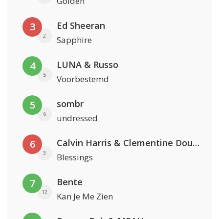
Golden
Ed Sheeran
3
2
Sapphire
LUNA & Russo
4
5
Voorbestemd
sombr
5
6
undressed
Calvin Harris & Clementine Douglas
6
3
Blessings
Bente
7
12
Kan Je Me Zien