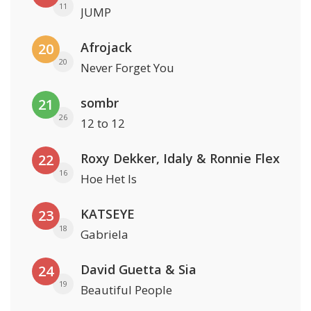
11
JUMP
Afrojack
20
20
Never Forget You
sombr
21
26
12 to 12
Roxy Dekker, Idaly & Ronnie Flex
22
16
Hoe Het Is
KATSEYE
23
18
Gabriela
David Guetta & Sia
24
19
Beautiful People