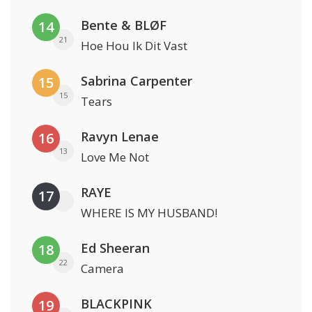
Bente & BLØF
14
21
Hoe Hou Ik Dit Vast
Sabrina Carpenter
15
15
Tears
Ravyn Lenae
16
13
Love Me Not
RAYE
17
WHERE IS MY HUSBAND!
Ed Sheeran
18
22
Camera
BLACKPINK
19