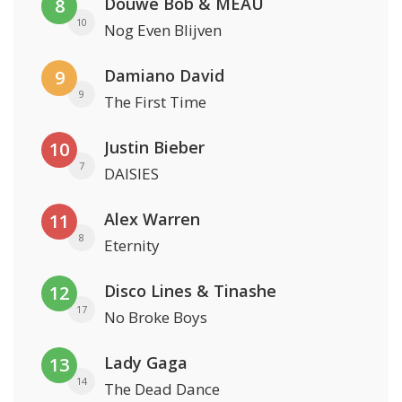
Douwe Bob & MEAU
8
10
Nog Even Blijven
Damiano David
9
9
The First Time
Justin Bieber
10
7
DAISIES
Alex Warren
11
8
Eternity
Disco Lines & Tinashe
12
17
No Broke Boys
Lady Gaga
13
14
The Dead Dance