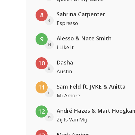
Sabrina Carpenter
8
6
Espresso
Alesso & Nate Smith
9
14
i Like It
Dasha
10
8
Austin
Sam Feld ft. JVKE & Anitta
11
11
Mi Amore
André Hazes & Mart Hoogka
12
15
Zij Is Van Mij
Mark Ambor