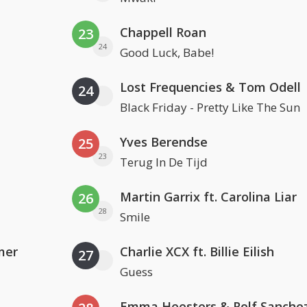
Chappell Roan
23
24
Good Luck, Babe!
Lost Frequencies & Tom Odell
24
Black Friday - Pretty Like The Sun
Yves Berendse
25
23
Terug In De Tijd
Martin Garrix ft. Carolina Liar
26
28
Smile
mer
Charlie XCX ft. Billie Eilish
27
Guess
Emma Heesters & Rolf Sanche