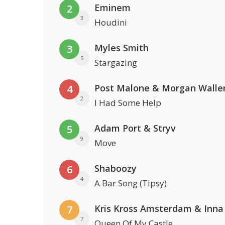
Eminem
2
3
Houdini
Myles Smith
3
5
Stargazing
Post Malone & Morgan Walle
4
2
I Had Some Help
Adam Port & Stryv
5
9
Move
Shaboozy
6
4
A Bar Song (Tipsy)
Kris Kross Amsterdam & Inna
7
7
Queen Of My Castle