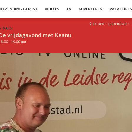
UITZENDING GEMIST
VIDEO’S
TV
ADVERTEREN
VACATURE
LEIDEN
·
LEIDERDORP
·
STRAKS:
De vrijdagavond met Keanu
18.00 - 19.00 uur