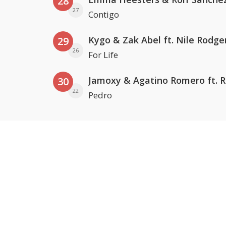
28
27
Contigo
Kygo & Zak Abel ft. Nile Rodge
29
26
For Life
30
22
Pedro