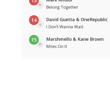
13
10
Belong Together
David Guetta & OneRepublic
14
12
I Don’t Wanna Wait
Marshmello & Kane Brown
15
20
Miles On It