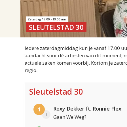
Zaterdag 17.00 - 19.00 uur
SLEUTELSTAD 30
Iedere zaterdagmiddag kun je vanaf 17.00 uur
aandacht voor dé artiesten van dit moment, m
actuele zaken komen voorbij. Kortom je zater
regio.
Sleutelstad 30
Roxy Dekker ft. Ronnie Flex
1
1
Gaan We Weg?