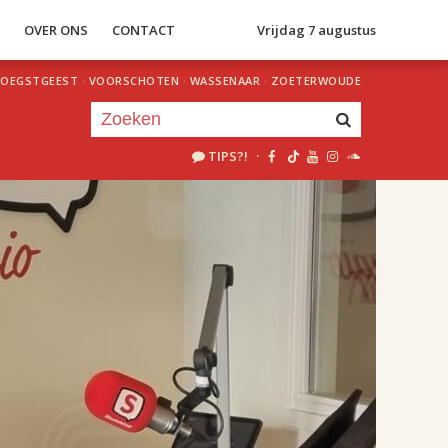
S
OVER ONS
CONTACT
Vrijdag 7 augustus
OEGSTGEEST
·
VOORSCHOTEN
·
WASSENAAR
·
ZOETERWOUDE
TIPS?!
·
Je luistert nu naar
uur 1 van 2
«
Vorig uur
Volgend uur
»
18.00