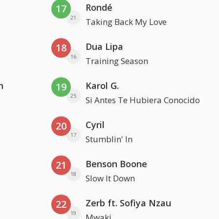
Rondé
17
21
Taking Back My Love
Dua Lipa
18
16
Training Season
n
Karol G.
19
25
Si Antes Te Hubiera Conocido
Cyril
20
17
Stumblin' In
Benson Boone
21
18
Slow It Down
Zerb ft. Sofiya Nzau
22
19
Mwaki