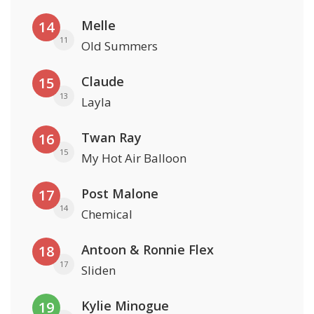
Melle
14
11
Old Summers
Claude
15
13
Layla
Twan Ray
16
15
My Hot Air Balloon
Post Malone
17
14
Chemical
Antoon & Ronnie Flex
18
17
Sliden
Kylie Minogue
19