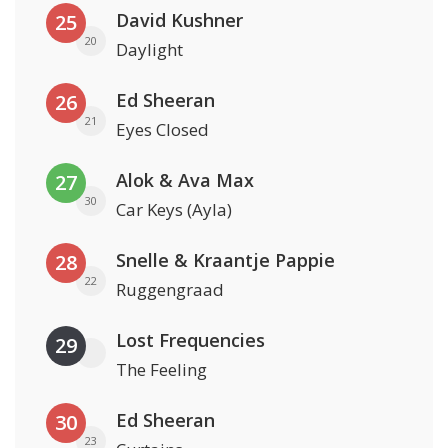
David Kushner
25
20
Daylight
Ed Sheeran
26
21
Eyes Closed
Alok & Ava Max
27
30
Car Keys (Ayla)
Snelle & Kraantje Pappie
28
22
Ruggengraad
Lost Frequencies
29
The Feeling
Ed Sheeran
30
23