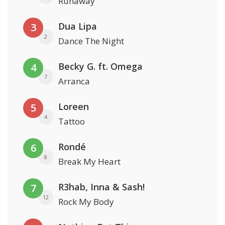
Runaway
Dua Lipa
3
2
Dance The Night
Becky G. ft. Omega
4
7
Arranca
Loreen
5
4
Tattoo
Rondé
6
8
Break My Heart
R3hab, Inna & Sash!
7
12
Rock My Body