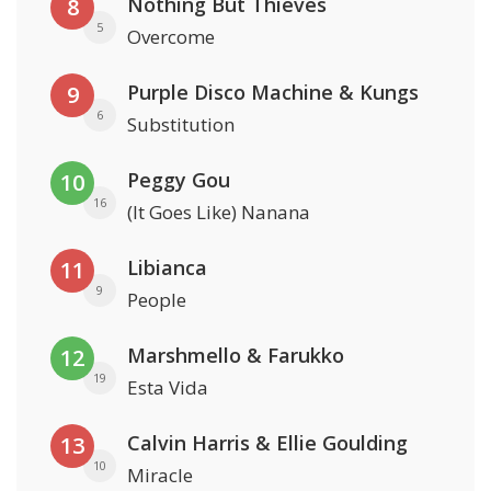
Nothing But Thieves
8
5
Overcome
Purple Disco Machine & Kungs
9
6
Substitution
Peggy Gou
10
16
(It Goes Like) Nanana
Libianca
11
9
People
Marshmello & Farukko
12
19
Esta Vida
Calvin Harris & Ellie Goulding
13
10
Miracle