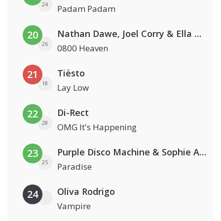
24
Padam Padam
Nathan Dawe, Joel Corry & Ella Henderson
20
26
0800 Heaven
Tiësto
21
18
Lay Low
Di-Rect
22
28
OMG It's Happening
Purple Disco Machine & Sophie And The Giants
23
25
Paradise
Oliva Rodrigo
24
Vampire