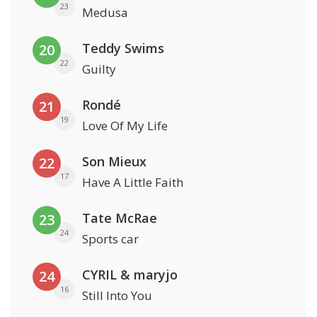
23
Medusa
Teddy Swims
20
22
Guilty
Rondé
21
19
Love Of My Life
Son Mieux
22
17
Have A Little Faith
Tate McRae
23
24
Sports car
CYRIL & maryjo
24
16
Still Into You