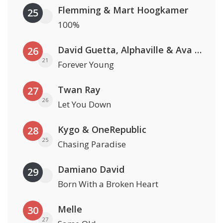
Flemming & Mart Hoogkamer
25
100%
David Guetta, Alphaville & Ava Max
26
21
Forever Young
Twan Ray
27
26
Let You Down
Kygo & OneRepublic
28
25
Chasing Paradise
Damiano David
29
Born With a Broken Heart
Melle
30
27