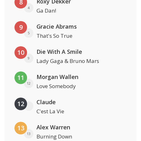
Roxy Dekker
8
4
Ga Dan!
Gracie Abrams
9
5
That's So True
Die With A Smile
10
9
Lady Gaga & Bruno Mars
Morgan Wallen
11
12
Love Somebody
Claude
12
C'est La Vie
Alex Warren
13
13
Burning Down