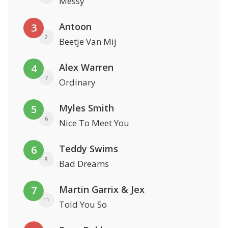
Messy
Antoon
3
2
Beetje Van Mij
Alex Warren
4
7
Ordinary
Myles Smith
5
6
Nice To Meet You
Teddy Swims
6
8
Bad Dreams
Martin Garrix & Jex
7
11
Told You So