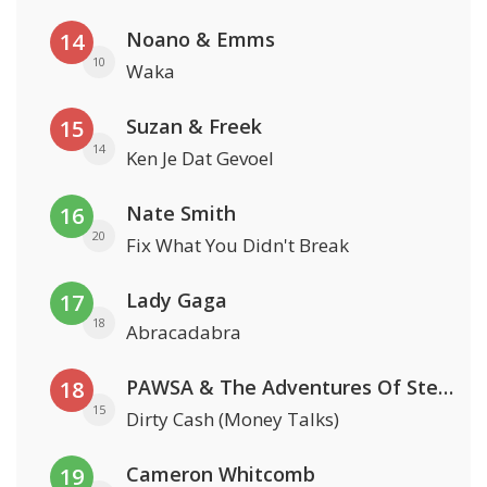
Noano & Emms
14
10
Waka
Suzan & Freek
15
14
Ken Je Dat Gevoel
Nate Smith
16
20
Fix What You Didn't Break
Lady Gaga
17
18
Abracadabra
PAWSA & The Adventures Of Stevie V
18
15
Dirty Cash (Money Talks)
Cameron Whitcomb
19