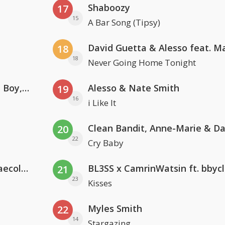
Shaboozy
17
15
A Bar Song (Tipsy)
18
18
Never Going Home Tonight
Coldplay ft. Little Simz, Burna Boy, Elyanna & Tini
Alesso & Nate Smith
19
16
i Like It
20
22
Cry Baby
Hugel x Topic x Arash feat. Daecolm
BL3SS x CamrinWatsin ft. bbyc
21
23
Kisses
Myles Smith
22
14
Stargazing