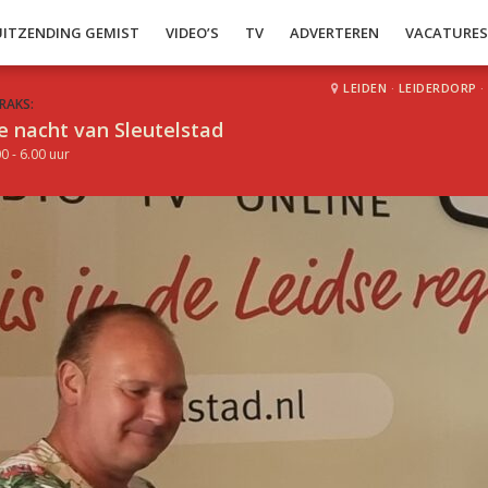
UITZENDING GEMIST
VIDEO’S
TV
ADVERTEREN
VACATURE
LEIDEN
·
LEIDERDORP
·
RAKS:
e nacht van Sleutelstad
0 - 6.00 uur