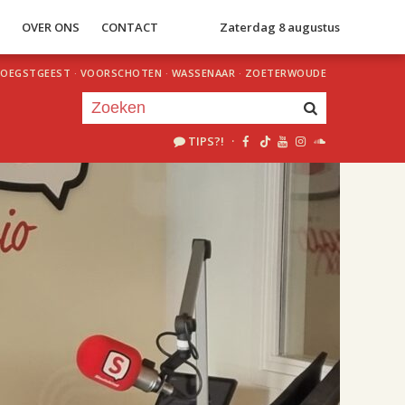
S
OVER ONS
CONTACT
Zaterdag 8 augustus
OEGSTGEEST
·
VOORSCHOTEN
·
WASSENAAR
·
ZOETERWOUDE
TIPS?!
·
Je luistert nu naar
uur 1 van 2
«
Vorig uur
Volgend uur
»
18.00