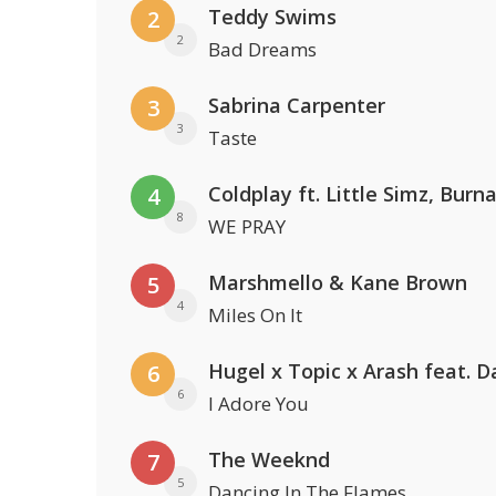
Teddy Swims
2
2
Bad Dreams
Sabrina Carpenter
3
3
Taste
4
8
WE PRAY
Marshmello & Kane Brown
5
4
Miles On It
6
6
I Adore You
The Weeknd
7
5
Dancing In The Flames