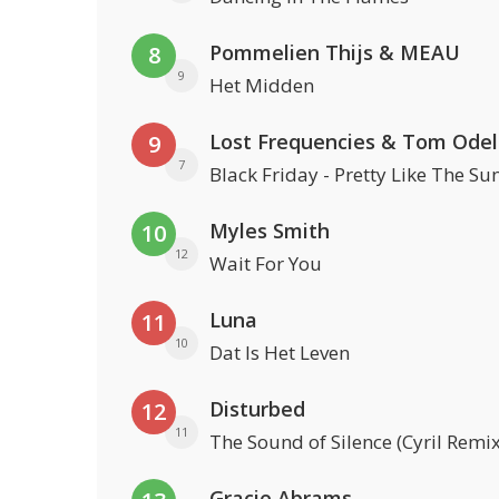
Pommelien Thijs & MEAU
8
9
Het Midden
Lost Frequencies & Tom Odel
9
7
Black Friday - Pretty Like The Su
Myles Smith
10
12
Wait For You
Luna
11
10
Dat Is Het Leven
Disturbed
12
11
The Sound of Silence (Cyril Remix
Gracie Abrams