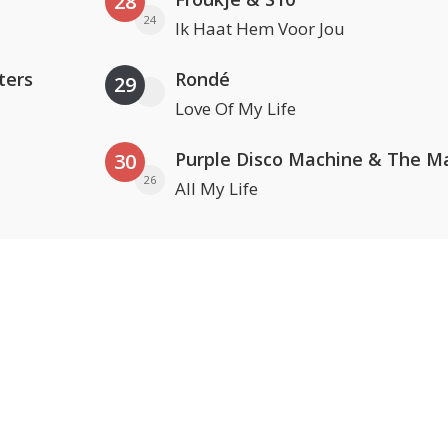
28
24
Ik Haat Hem Voor Jou
ters
Rondé
29
Love Of My Life
30
26
All My Life