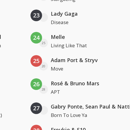
Lady Gaga
23
Disease
l
Melle
24
25
n
Living Like That
Adam Port & Stryv
25
20
Move
Rosé & Bruno Mars
26
28
APT
27
)
Born To Love Ya
Froukje & S10