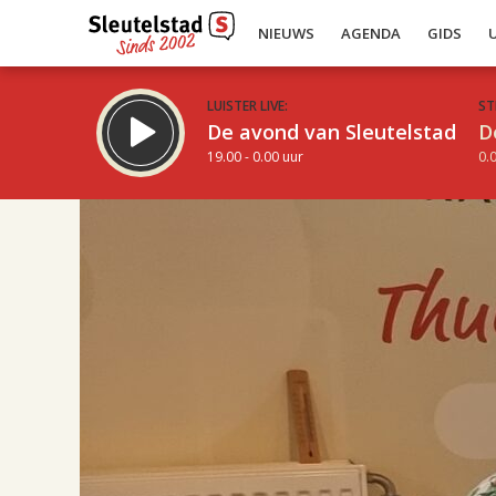
NIEUWS
AGENDA
GIDS
LUISTER LIVE:
ST
De avond van Sleutelstad
D
19.00 - 0.00 uur
0.0
17.00
Inklappen