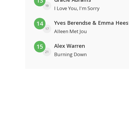
13
19
I Love You, I'm Sorry
Yves Berendse & Emma Hees
14
17
Alleen Met Jou
Alex Warren
15
21
Burning Down