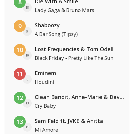
Die With A Smile
8
18
Lady Gaga & Bruno Mars
Shaboozy
9
9
A Bar Song (Tipsy)
Lost Frequencies & Tom Odell
10
10
Black Friday - Pretty Like The Sun
Eminem
11
6
Houdini
Clean Bandit, Anne-Marie & David Guetta
12
13
Cry Baby
Sam Feld ft. JVKE & Anitta
13
15
Mi Amore