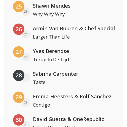
Shawn Mendes
25
25
Why Why Why
Armin Van Buuren & Chef'Special
26
21
Larger Than Life
Yves Berendse
27
27
Terug In De Tijd
Sabrina Carpenter
28
Taste
Emma Heesters & Rolf Sanchez
29
29
Contigo
David Guetta & OneRepublic
30
23