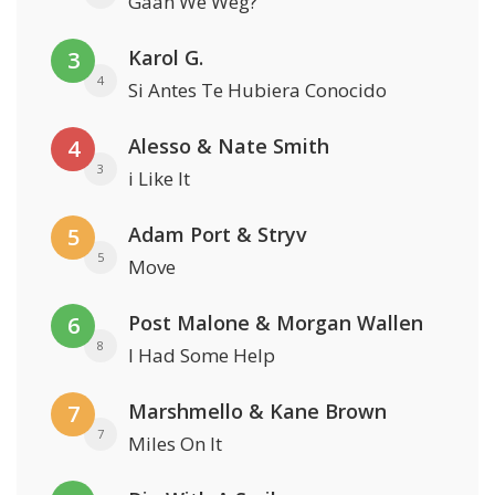
Gaan We Weg?
Karol G.
3
4
Si Antes Te Hubiera Conocido
Alesso & Nate Smith
4
3
i Like It
Adam Port & Stryv
5
5
Move
Post Malone & Morgan Wallen
6
8
I Had Some Help
Marshmello & Kane Brown
7
7
Miles On It