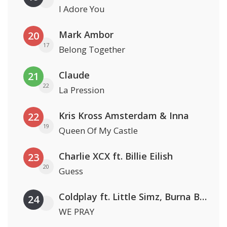
I Adore You
Mark Ambor
20
17
Belong Together
Claude
21
22
La Pression
Kris Kross Amsterdam & Inna
22
19
Queen Of My Castle
Charlie XCX ft. Billie Eilish
23
20
Guess
Coldplay ft. Little Simz, Burna Boy, Elyanna & Tini
24
WE PRAY