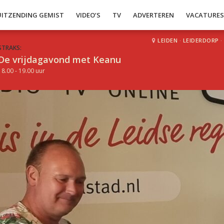
UITZENDING GEMIST
VIDEO’S
TV
ADVERTEREN
VACATURE
LEIDEN
·
LEIDERDORP
·
STRAKS:
De vrijdagavond met Keanu
18.00 - 19.00 uur