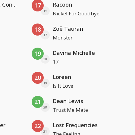
Kris Kross Amsterdam, Sera & Conor Maynard
Racoon
17
15
Nickel For Goodbye
Zoë Tauran
18
17
Monster
Davina Michelle
19
20
17
Loreen
20
19
Is It Love
Dean Lewis
21
28
Trust Me Mate
er
Lost Frequencies
22
21
The Feeling