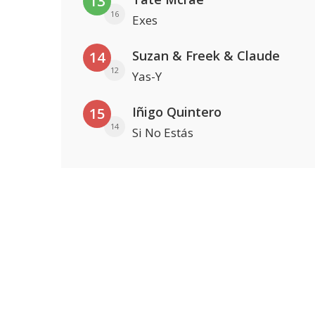
13
16
Exes
Suzan & Freek & Claude
14
12
Yas-Y
Iñigo Quintero
15
14
Si No Estás