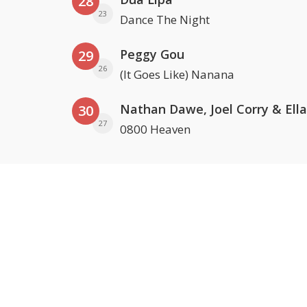
28
23
Dance The Night
Peggy Gou
29
26
(It Goes Like) Nanana
30
27
0800 Heaven