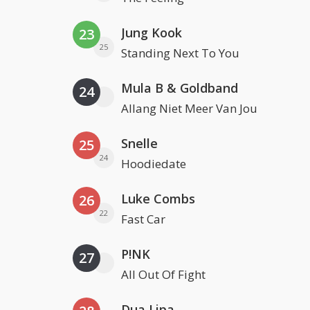
Jung Kook
23
25
Standing Next To You
Mula B & Goldband
24
Allang Niet Meer Van Jou
Snelle
25
24
Hoodiedate
Luke Combs
26
22
Fast Car
P!NK
27
All Out Of Fight
Dua Lipa