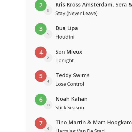
2
3
Stay (Never Leave)
Dua Lipa
3
5
Houdini
Son Mieux
4
2
Tonight
Teddy Swims
5
4
Lose Control
Noah Kahan
6
13
Stick Season
Tino Martin & Mart Hoogkam
7
6
Hartslag Van De Stad