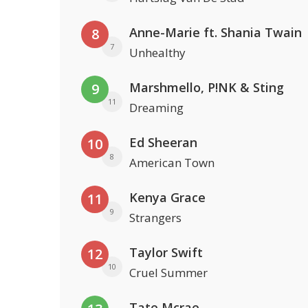
Anne-Marie ft. Shania Twain
8
7
Unhealthy
Marshmello, P!NK & Sting
9
11
Dreaming
Ed Sheeran
10
8
American Town
Kenya Grace
11
9
Strangers
Taylor Swift
12
10
Cruel Summer
Tate Mcrae