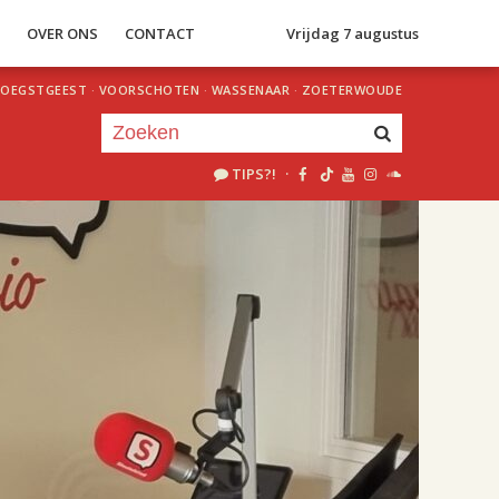
S
OVER ONS
CONTACT
Vrijdag 7 augustus
OEGSTGEEST
·
VOORSCHOTEN
·
WASSENAAR
·
ZOETERWOUDE
TIPS?!
·
Je luistert nu naar
uur 1 van 2
«
Vorig uur
Volgend uur
»
18.00