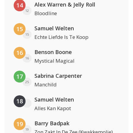
Alex Warren & Jelly Roll
14
12
Bloodline
Samuel Welten
15
15
Echte Liefde Is Te Koop
Benson Boone
16
16
Mystical Magical
Sabrina Carpenter
17
25
Manchild
Samuel Welten
18
Alles Kan Kapot
Barry Badpak
19
19
Zon Zakt In De Zee (Kwakkemolie)