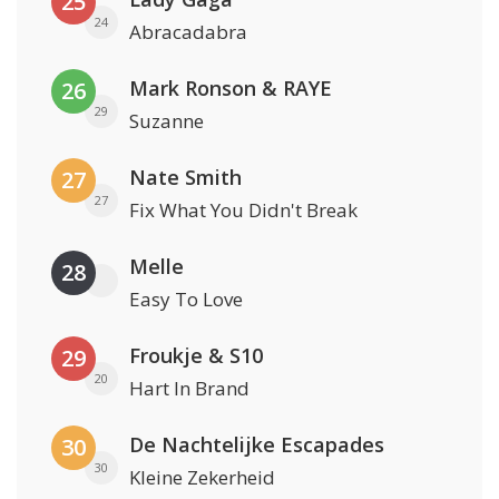
25
24
Abracadabra
Mark Ronson & RAYE
26
29
Suzanne
Nate Smith
27
27
Fix What You Didn't Break
Melle
28
Easy To Love
Froukje & S10
29
20
Hart In Brand
De Nachtelijke Escapades
30
30
Kleine Zekerheid