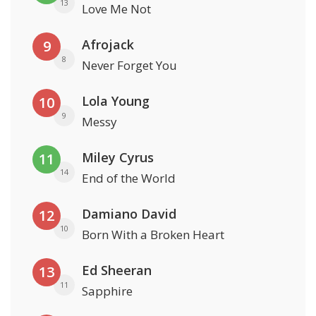
13
Love Me Not
Afrojack
9
8
Never Forget You
Lola Young
10
9
Messy
Miley Cyrus
11
14
End of the World
Damiano David
12
10
Born With a Broken Heart
Ed Sheeran
13
11
Sapphire