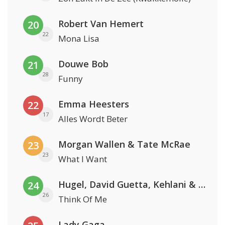
Robert Van Hemert
20
22
Mona Lisa
Douwe Bob
21
28
Funny
Emma Heesters
22
17
Alles Wordt Beter
Morgan Wallen & Tate McRae
23
23
What I Want
Hugel, David Guetta, Kehlani & Daecolm
24
26
Think Of Me
Lady Gaga