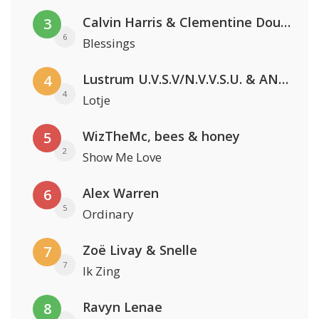
Calvin Harris & Clementine Douglas
3
6
Blessings
Lustrum U.V.S.V/N.V.V.S.U. & ANNO ONS & Jopke van Dobbenburgh & Roeland Beelen
4
4
Lotje
WizTheMc, bees & honey
5
2
Show Me Love
Alex Warren
6
5
Ordinary
Zoë Livay & Snelle
7
7
Ik Zing
Ravyn Lenae
8