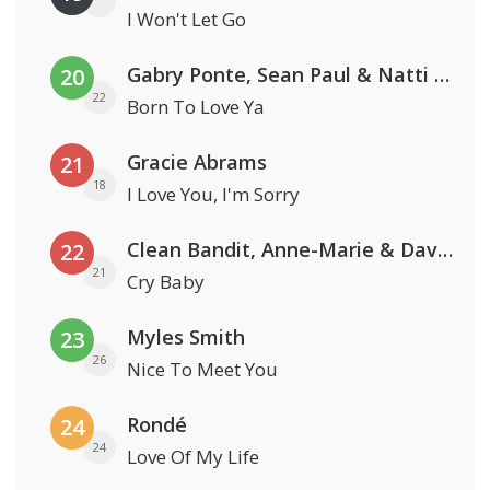
I Won't Let Go
Gabry Ponte, Sean Paul & Natti Natasha
20
22
Born To Love Ya
Gracie Abrams
21
18
I Love You, I'm Sorry
Clean Bandit, Anne-Marie & David Guetta
22
21
Cry Baby
Myles Smith
23
26
Nice To Meet You
Rondé
24
24
Love Of My Life