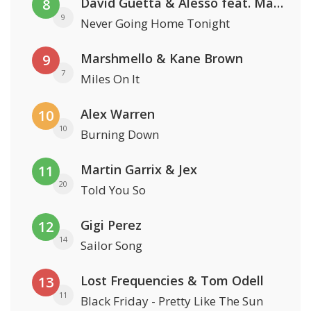
David Guetta & Alesso feat. Madison Love
8
9
Never Going Home Tonight
Marshmello & Kane Brown
9
7
Miles On It
Alex Warren
10
10
Burning Down
Martin Garrix & Jex
11
20
Told You So
Gigi Perez
12
14
Sailor Song
Lost Frequencies & Tom Odell
13
11
Black Friday - Pretty Like The Sun