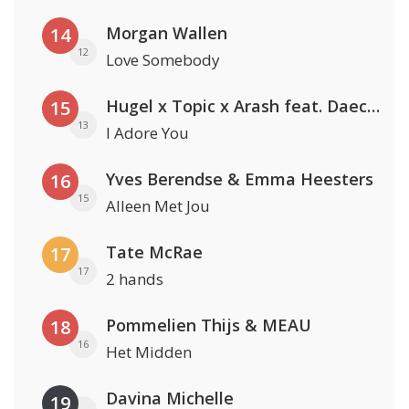
Morgan Wallen
14
12
Love Somebody
Hugel x Topic x Arash feat. Daecolm
15
13
I Adore You
Yves Berendse & Emma Heesters
16
15
Alleen Met Jou
Tate McRae
17
17
2 hands
Pommelien Thijs & MEAU
18
16
Het Midden
Davina Michelle
19