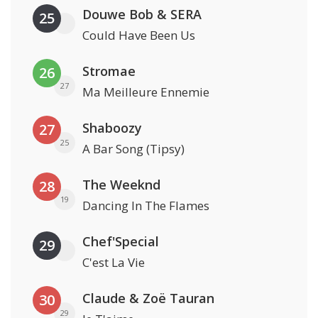
Douwe Bob & SERA
25
Could Have Been Us
Stromae
26
27
Ma Meilleure Ennemie
Shaboozy
27
25
A Bar Song (Tipsy)
The Weeknd
28
19
Dancing In The Flames
Chef'Special
29
C'est La Vie
Claude & Zoë Tauran
30
29