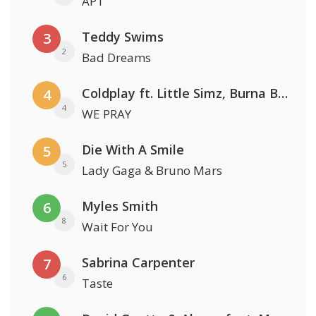
APT
Teddy Swims
3
2
Bad Dreams
Coldplay ft. Little Simz, Burna Boy, Elyanna & Tini
4
4
WE PRAY
Die With A Smile
5
5
Lady Gaga & Bruno Mars
Myles Smith
6
8
Wait For You
Sabrina Carpenter
7
6
Taste