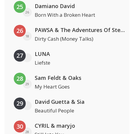
Damiano David
25
26
Born With a Broken Heart
PAWSA & The Adventures Of Stevie V
26
18
Dirty Cash (Money Talks)
LUNA
27
Liefste
Sam Feldt & Oaks
28
29
My Heart Goes
David Guetta & Sia
29
Beautiful People
CYRIL & maryjo
30
28