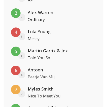
APT
Alex Warren
3
4
Ordinary
Lola Young
4
3
Messy
Martin Garrix & Jex
5
8
Told You So
Antoon
6
5
Beetje Van Mij
Myles Smith
7
7
Nice To Meet You