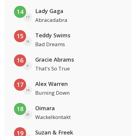
Lady Gaga
14
17
Abracadabra
Teddy Swims
15
10
Bad Dreams
Gracie Abrams
16
9
That's So True
Alex Warren
17
14
Burning Down
Oimara
18
20
Wackelkontakt
Suzan & Freek
19