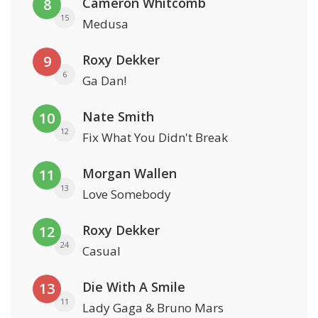
Cameron Whitcomb
8
15
Medusa
Roxy Dekker
9
6
Ga Dan!
Nate Smith
10
12
Fix What You Didn't Break
Morgan Wallen
11
13
Love Somebody
Roxy Dekker
12
24
Casual
Die With A Smile
13
11
Lady Gaga & Bruno Mars