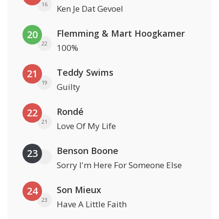
16
Ken Je Dat Gevoel
Flemming & Mart Hoogkamer
20
22
100%
Teddy Swims
21
19
Guilty
Rondé
22
21
Love Of My Life
Benson Boone
23
Sorry I'm Here For Someone Else
Son Mieux
24
23
Have A Little Faith