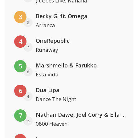
(It Goes Like) Nanana
Becky G. ft. Omega
3
3
Arranca
OneRepublic
4
2
Runaway
Marshmello & Farukko
5
6
Esta Vida
Dua Lipa
6
4
Dance The Night
Nathan Dawe, Joel Corry & Ella Henderson
7
15
0800 Heaven