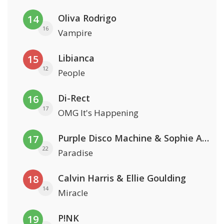
Oliva Rodrigo
14
16
Vampire
Libianca
15
12
People
Di-Rect
16
17
OMG It's Happening
Purple Disco Machine & Sophie And The Giants
17
22
Paradise
Calvin Harris & Ellie Goulding
18
14
Miracle
P!NK
19