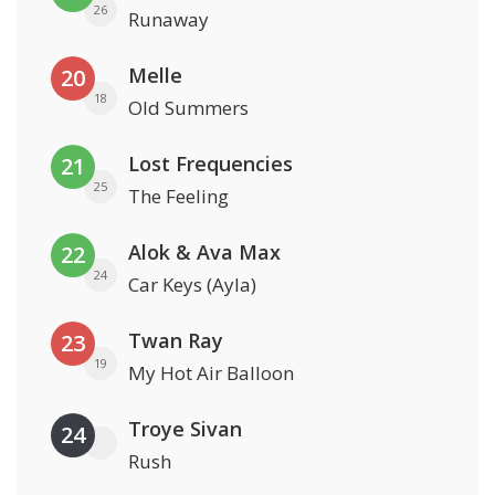
26
Runaway
Melle
20
18
Old Summers
Lost Frequencies
21
25
The Feeling
Alok & Ava Max
22
24
Car Keys (Ayla)
Twan Ray
23
19
My Hot Air Balloon
Troye Sivan
24
Rush