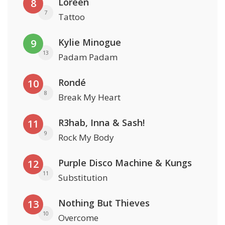
Loreen
8
7
Tattoo
Kylie Minogue
9
13
Padam Padam
Rondé
10
8
Break My Heart
R3hab, Inna & Sash!
11
9
Rock My Body
Purple Disco Machine & Kungs
12
11
Substitution
Nothing But Thieves
13
10
Overcome