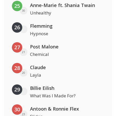
Anne-Marie ft. Shania Twain
25
30
Unhealthy
Flemming
26
Hypnose
Post Malone
27
21
Chemical
Claude
28
20
Layla
Billie Eilish
29
What Was I Made For?
Antoon & Ronnie Flex
30
23