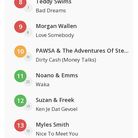
Teddy Swims
8
7
Bad Dreams
Morgan Wallen
9
8
Love Somebody
PAWSA & The Adventures Of Stevie V
10
10
Dirty Cash (Money Talks)
Noano & Emms
11
22
Waka
Suzan & Freek
12
13
Ken Je Dat Gevoel
Myles Smith
13
12
Nice To Meet You