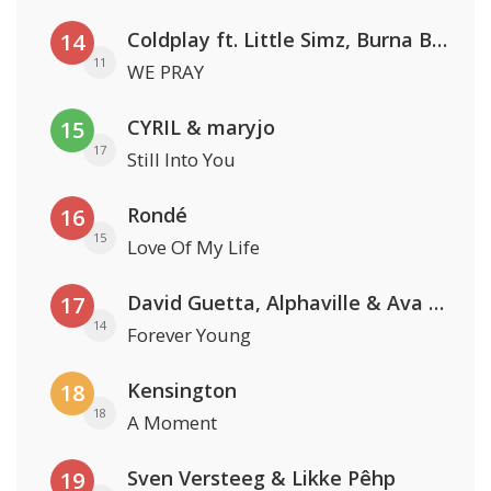
Coldplay ft. Little Simz, Burna Boy, Elyanna & Tini
14
11
WE PRAY
CYRIL & maryjo
15
17
Still Into You
Rondé
16
15
Love Of My Life
David Guetta, Alphaville & Ava Max
17
14
Forever Young
Kensington
18
18
A Moment
Sven Versteeg & Likke Pêhp
19