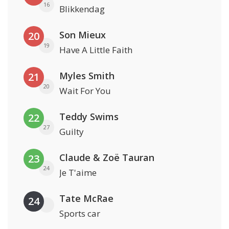
16
Blikkendag
Son Mieux
20
19
Have A Little Faith
Myles Smith
21
20
Wait For You
Teddy Swims
22
27
Guilty
Claude & Zoë Tauran
23
24
Je T'aime
Tate McRae
24
Sports car