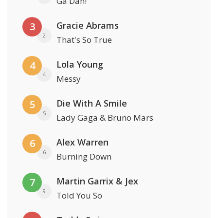
Ga Dan!
Gracie Abrams
3
2
That's So True
Lola Young
4
4
Messy
Die With A Smile
5
5
Lady Gaga & Bruno Mars
Alex Warren
6
6
Burning Down
Martin Garrix & Jex
7
9
Told You So