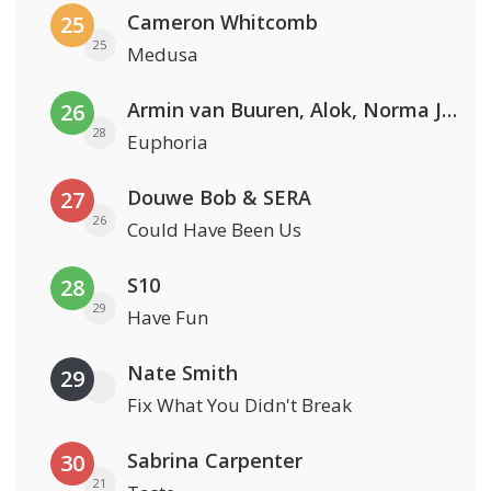
Cameron Whitcomb
25
25
Medusa
Armin van Buuren, Alok, Norma Jean Martine & LAWRENT
26
28
Euphoria
Douwe Bob & SERA
27
26
Could Have Been Us
S10
28
29
Have Fun
Nate Smith
29
Fix What You Didn't Break
Sabrina Carpenter
30
21