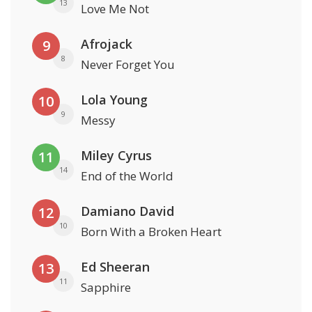
13
Love Me Not
Afrojack
9
8
Never Forget You
Lola Young
10
9
Messy
Miley Cyrus
11
14
End of the World
Damiano David
12
10
Born With a Broken Heart
Ed Sheeran
13
11
Sapphire