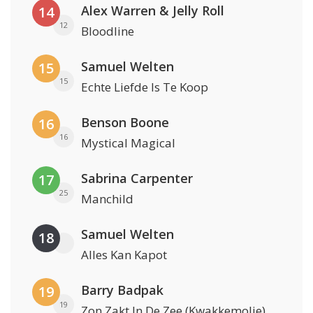
Alex Warren & Jelly Roll
14
12
Bloodline
Samuel Welten
15
15
Echte Liefde Is Te Koop
Benson Boone
16
16
Mystical Magical
Sabrina Carpenter
17
25
Manchild
Samuel Welten
18
Alles Kan Kapot
Barry Badpak
19
19
Zon Zakt In De Zee (Kwakkemolie)