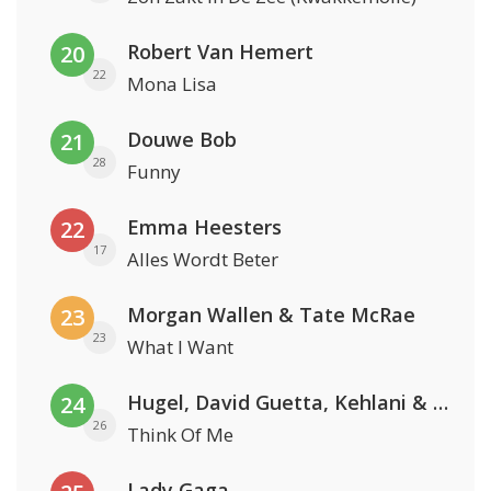
Robert Van Hemert
20
22
Mona Lisa
Douwe Bob
21
28
Funny
Emma Heesters
22
17
Alles Wordt Beter
Morgan Wallen & Tate McRae
23
23
What I Want
Hugel, David Guetta, Kehlani & Daecolm
24
26
Think Of Me
Lady Gaga