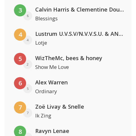
Calvin Harris & Clementine Douglas
3
6
Blessings
Lustrum U.V.S.V/N.V.V.S.U. & ANNO ONS & Jopke van Dobbenburgh & Roeland Beelen
4
4
Lotje
WizTheMc, bees & honey
5
2
Show Me Love
Alex Warren
6
5
Ordinary
Zoë Livay & Snelle
7
7
Ik Zing
Ravyn Lenae
8