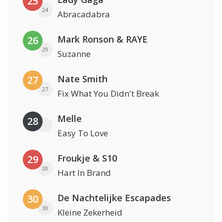
25
24
Abracadabra
Mark Ronson & RAYE
26
29
Suzanne
Nate Smith
27
27
Fix What You Didn't Break
Melle
28
Easy To Love
Froukje & S10
29
20
Hart In Brand
De Nachtelijke Escapades
30
30
Kleine Zekerheid