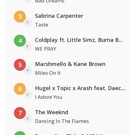
Bad Dreams
Sabrina Carpenter
3
3
Taste
Coldplay ft. Little Simz, Burna Boy, Elyanna & Tini
4
8
WE PRAY
Marshmello & Kane Brown
5
4
Miles On It
Hugel x Topic x Arash feat. Daecolm
6
6
I Adore You
The Weeknd
7
5
Dancing In The Flames