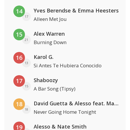
Yves Berendse & Emma Heesters
14
17
Alleen Met Jou
Alex Warren
15
21
Burning Down
Karol G.
16
13
Si Antes Te Hubiera Conocido
Shaboozy
17
15
A Bar Song (Tipsy)
David Guetta & Alesso feat. Madison Love
18
18
Never Going Home Tonight
Alesso & Nate Smith
19