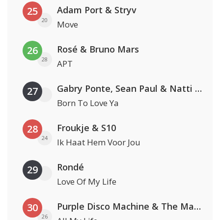
Adam Port & Stryv
25
20
Move
Rosé & Bruno Mars
26
28
APT
Gabry Ponte, Sean Paul & Natti Natasha
27
Born To Love Ya
Froukje & S10
28
24
Ik Haat Hem Voor Jou
Rondé
29
Love Of My Life
Purple Disco Machine & The Magician
30
26