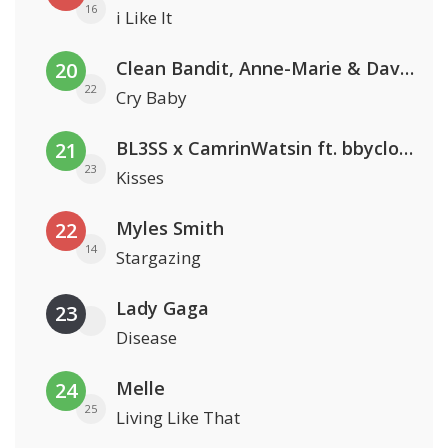
16
i Like It
Clean Bandit, Anne-Marie & David Guetta
20
22
Cry Baby
BL3SS x CamrinWatsin ft. bbyclose
21
23
Kisses
Myles Smith
22
14
Stargazing
Lady Gaga
23
Disease
Melle
24
25
Living Like That