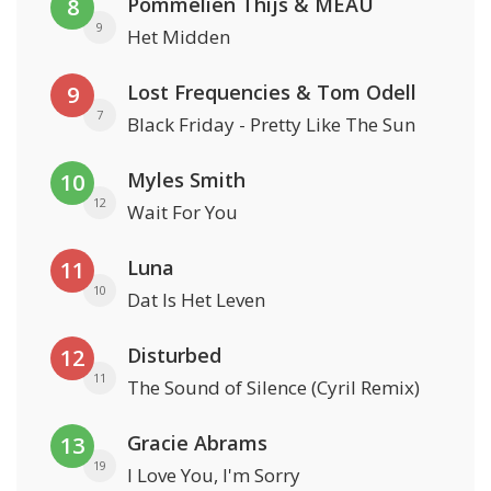
Pommelien Thijs & MEAU
8
9
Het Midden
Lost Frequencies & Tom Odell
9
7
Black Friday - Pretty Like The Sun
Myles Smith
10
12
Wait For You
Luna
11
10
Dat Is Het Leven
Disturbed
12
11
The Sound of Silence (Cyril Remix)
Gracie Abrams
13
19
I Love You, I'm Sorry