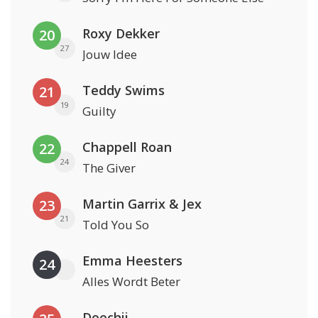
Roxy Dekker
20
27
Jouw Idee
Teddy Swims
21
19
Guilty
Chappell Roan
22
24
The Giver
Martin Garrix & Jex
23
21
Told You So
Emma Heesters
24
Alles Wordt Beter
Doechii