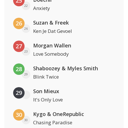
25
22
Anxiety
Suzan & Freek
26
26
Ken Je Dat Gevoel
Morgan Wallen
27
23
Love Somebody
Shaboozey & Myles Smith
28
29
Blink Twice
Son Mieux
29
It's Only Love
Kygo & OneRepublic
30
30
Chasing Paradise