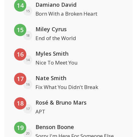
Damiano David
14
15
Born With a Broken Heart
Miley Cyrus
15
18
End of the World
Myles Smith
16
14
Nice To Meet You
Nate Smith
17
16
Fix What You Didn't Break
Rosé & Bruno Mars
18
17
APT
Benson Boone
19
20
Sorry I'm Here For Someone Else