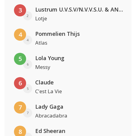
Lustrum U.V.S.V/N.V.V.S.U. & ANNO ONS & Jopke van Dobbenburgh & Roeland Beelen
3
2
Lotje
Pommelien Thijs
4
4
Atlas
Lola Young
5
6
Messy
Claude
6
5
C'est La Vie
Lady Gaga
7
7
Abracadabra
Ed Sheeran
8