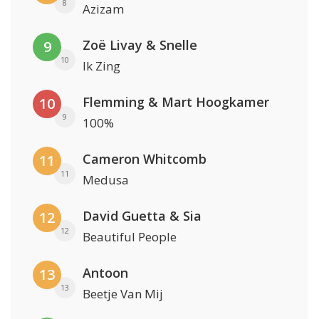
8
Azizam
Zoë Livay & Snelle
9
10
Ik Zing
Flemming & Mart Hoogkamer
10
9
100%
Cameron Whitcomb
11
11
Medusa
David Guetta & Sia
12
12
Beautiful People
Antoon
13
13
Beetje Van Mij