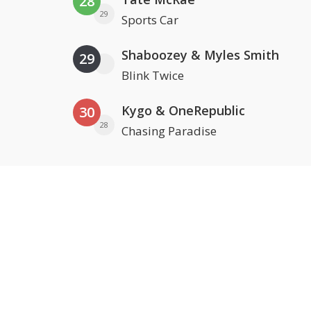
28
29
Sports Car
Shaboozey & Myles Smith
29
Blink Twice
Kygo & OneRepublic
30
28
Chasing Paradise