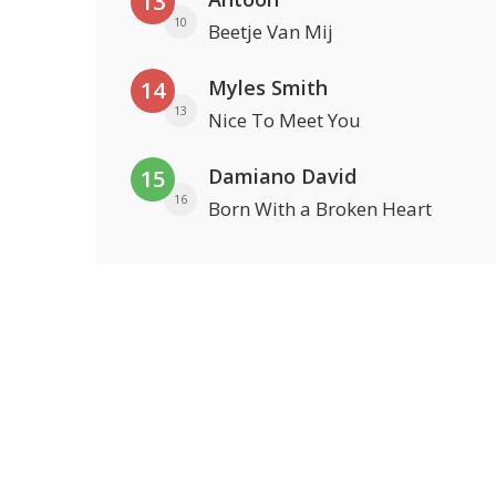
13
10
Beetje Van Mij
Myles Smith
14
13
Nice To Meet You
Damiano David
15
16
Born With a Broken Heart