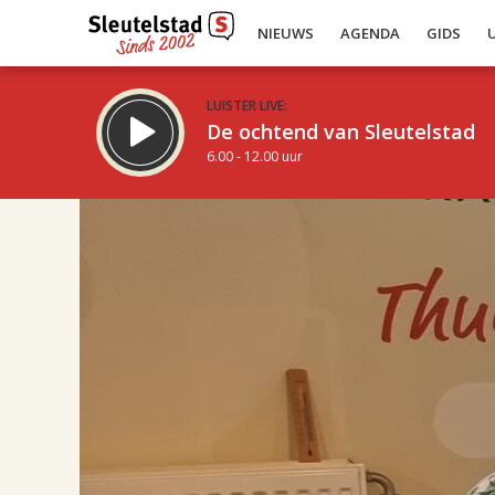
NIEUWS
AGENDA
GIDS
LUISTER LIVE:
De ochtend van Sleutelstad
6.00 - 12.00 uur
17.00
Inklappen