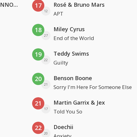
Lustrum U.V.S.V/N.V.V.S.U. & ANNO ONS & Jopke van Dobbenburgh & Roeland Beelen
Rosé & Bruno Mars
17
12
APT
Miley Cyrus
18
27
End of the World
Teddy Swims
19
22
Guilty
Benson Boone
20
21
Sorry I'm Here For Someone Else
Martin Garrix & Jex
21
17
Told You So
Doechii
22
20
Anxiety