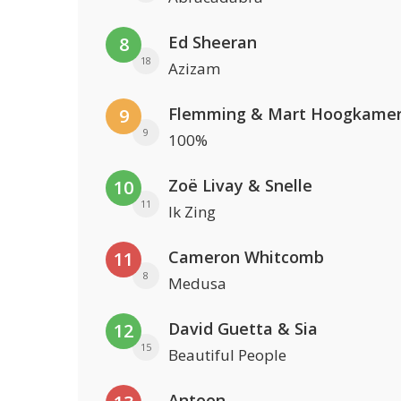
Ed Sheeran
8
18
Azizam
Flemming & Mart Hoogkame
9
9
100%
Zoë Livay & Snelle
10
11
Ik Zing
Cameron Whitcomb
11
8
Medusa
David Guetta & Sia
12
15
Beautiful People
Antoon