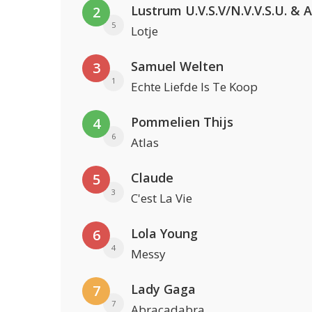
2
5
Lotje
Samuel Welten
3
1
Echte Liefde Is Te Koop
Pommelien Thijs
4
6
Atlas
Claude
5
3
C'est La Vie
Lola Young
6
4
Messy
Lady Gaga
7
7
Abracadabra