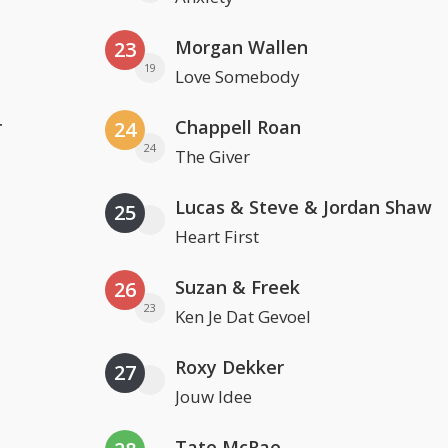
Morgan Wallen
23
19
Love Somebody
r
Chappell Roan
24
24
The Giver
Lucas & Steve & Jordan Shaw
25
Heart First
Suzan & Freek
26
23
Ken Je Dat Gevoel
Roxy Dekker
27
Jouw Idee
Tate McRae