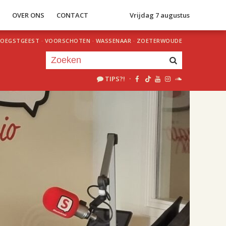
S
OVER ONS
CONTACT
Vrijdag 7 augustus
OEGSTGEEST
·
VOORSCHOTEN
·
WASSENAAR
·
ZOETERWOUDE
TIPS?!
·
Je luistert nu naar
uur 1 van 2
«
Vorig uur
Volgend uur
»
18.00