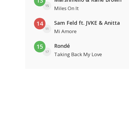
13
15
Miles On It
Sam Feld ft. JVKE & Anitta
14
11
Mi Amore
Rondé
15
17
Taking Back My Love