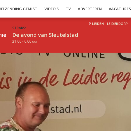
UITZENDING GEMIST
VIDEO’S
TV
ADVERTEREN
VACATURE
LEIDEN
·
LEIDERDORP
·
STRAKS:
hie
De avond van Sleutelstad
21.00 - 0.00 uur