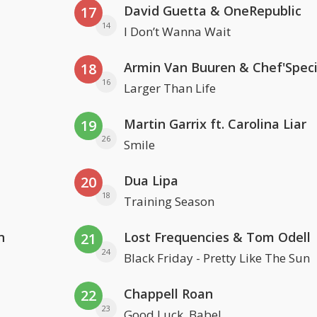
David Guetta & OneRepublic
17
14
I Don’t Wanna Wait
Armin Van Buuren & Chef'Speci
18
16
Larger Than Life
Martin Garrix ft. Carolina Liar
19
26
Smile
Dua Lipa
20
18
Training Season
n
Lost Frequencies & Tom Odell
21
24
Black Friday - Pretty Like The Sun
Chappell Roan
22
23
Good Luck, Babe!