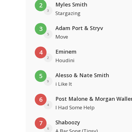
Myles Smith
2
3
Stargazing
Adam Port & Stryv
3
5
Move
Eminem
4
2
Houdini
Alesso & Nate Smith
5
9
i Like It
Post Malone & Morgan Walle
6
4
I Had Some Help
Shaboozy
7
6
A Bar Song (Tipsy)