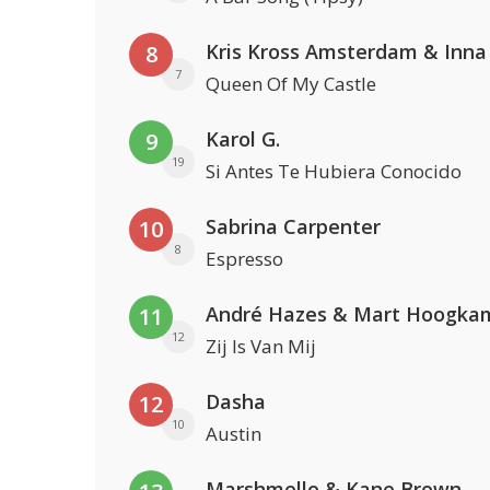
Kris Kross Amsterdam & Inna
8
7
Queen Of My Castle
Karol G.
9
19
Si Antes Te Hubiera Conocido
Sabrina Carpenter
10
8
Espresso
André Hazes & Mart Hoogka
11
12
Zij Is Van Mij
Dasha
12
10
Austin
Marshmello & Kane Brown