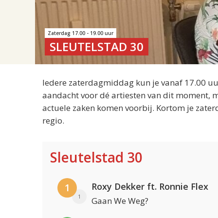
Zaterdag 17.00 - 19.00 uur
SLEUTELSTAD 30
Iedere zaterdagmiddag kun je vanaf 17.00 uur
aandacht voor dé artiesten van dit moment, m
actuele zaken komen voorbij. Kortom je zater
regio.
Sleutelstad 30
Roxy Dekker ft. Ronnie Flex
1
1
Gaan We Weg?