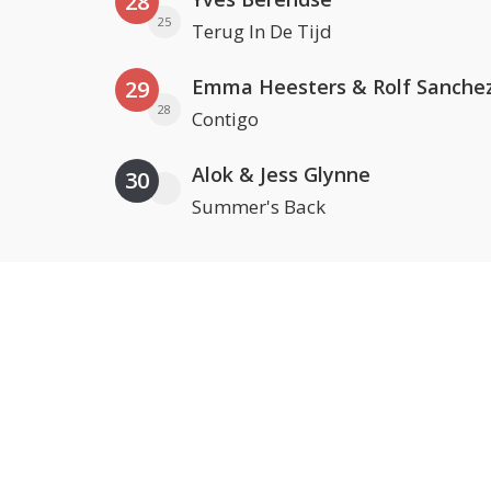
28
25
Terug In De Tijd
Emma Heesters & Rolf Sanche
29
28
Contigo
Alok & Jess Glynne
30
Summer's Back