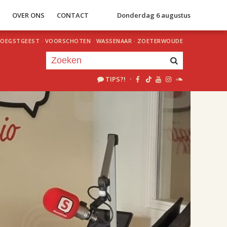
S
OVER ONS
CONTACT
Donderdag 6 augustus
OEGSTGEEST
·
VOORSCHOTEN
·
WASSENAAR
·
ZOETERWOUDE
TIPS?!
·
Je luistert nu naar
uur 1 van 2
«
Vorig uur
Volgend uur
»
18.00