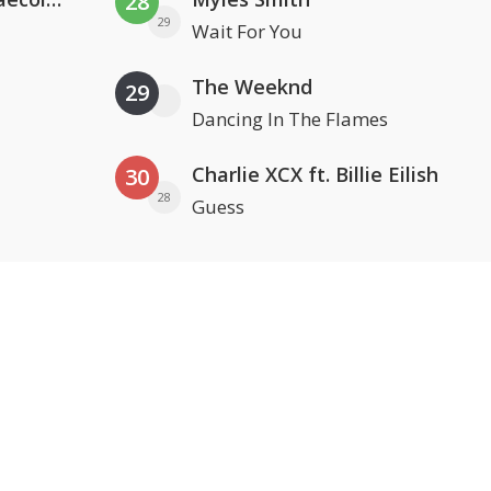
28
29
Wait For You
The Weeknd
29
Dancing In The Flames
Charlie XCX ft. Billie Eilish
30
28
Guess