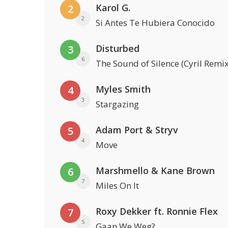
Karol G.
2
2
Si Antes Te Hubiera Conocido
Disturbed
3
6
The Sound of Silence (Cyril Remix
Myles Smith
4
3
Stargazing
Adam Port & Stryv
5
4
Move
Marshmello & Kane Brown
6
7
Miles On It
Roxy Dekker ft. Ronnie Flex
7
5
Gaan We Weg?