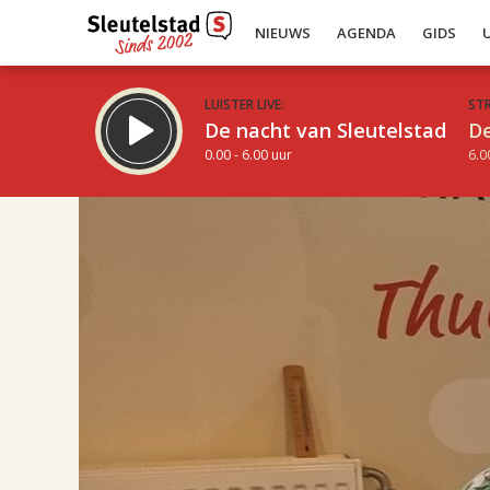
NIEUWS
AGENDA
GIDS
LUISTER LIVE:
ST
De nacht van Sleutelstad
De
0.00 - 6.00 uur
6.0
17.00
Inklappen