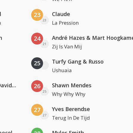
l
Claude
23
23
n
La Pression
n
André Hazes & Mart Hoogkam
24
21
Zij Is Van Mij
Turfy Gang & Russo
25
Ushuaia
Clean Bandit, Anne-Marie & David Guetta
Shawn Mendes
26
25
Why Why Why
Yves Berendse
27
27
Terug In De Tijd
Hugel x Topic x Arash feat. Daecolm
Myles Smith