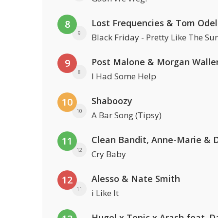
Lost Frequencies & Tom Odel
8
9
Black Friday - Pretty Like The Su
Post Malone & Morgan Walle
9
8
I Had Some Help
Shaboozy
10
10
A Bar Song (Tipsy)
11
12
Cry Baby
Alesso & Nate Smith
12
11
i Like It