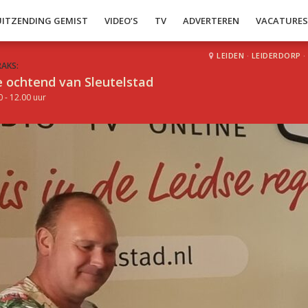
UITZENDING GEMIST
VIDEO’S
TV
ADVERTEREN
VACATURE
LEIDEN
·
LEIDERDORP
·
RAKS:
 ochtend van Sleutelstad
0 - 12.00 uur