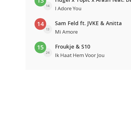
13
14
I Adore You
Sam Feld ft. JVKE & Anitta
14
13
Mi Amore
Froukje & S10
15
24
Ik Haat Hem Voor Jou