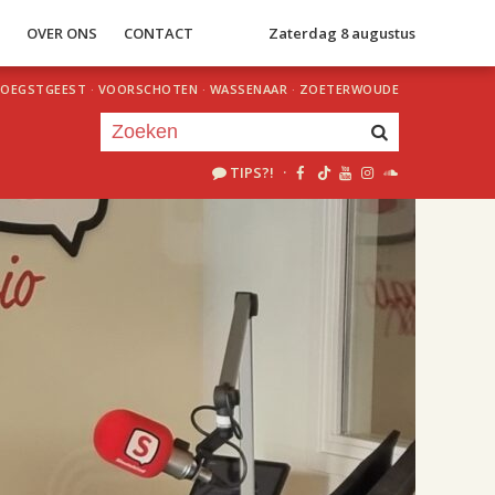
S
OVER ONS
CONTACT
Zaterdag 8 augustus
OEGSTGEEST
·
VOORSCHOTEN
·
WASSENAAR
·
ZOETERWOUDE
TIPS?!
·
Je luistert nu naar
uur 1 van 2
«
Vorig uur
Volgend uur
»
18.00