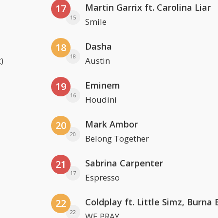
Martin Garrix ft. Carolina Liar
17
15
Smile
Dasha
18
18
)
Austin
Eminem
19
16
Houdini
Mark Ambor
20
20
Belong Together
Sabrina Carpenter
21
17
Espresso
22
22
WE PRAY