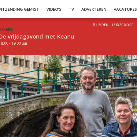
UITZENDING GEMIST
VIDEO’S
TV
ADVERTEREN
VACATURE
LEIDEN
·
LEIDERDORP
·
STRAKS:
De vrijdagavond met Keanu
18.00 - 19.00 uur