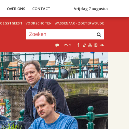
S
OVER ONS
CONTACT
Vrijdag 7 augustus
OEGSTGEEST
·
VOORSCHOTEN
·
WASSENAAR
·
ZOETERWOUDE
TIPS?!
·
Je luistert nu naar
uur 1 van 1
«
Vorig uur
Volgend uur
»
18.00