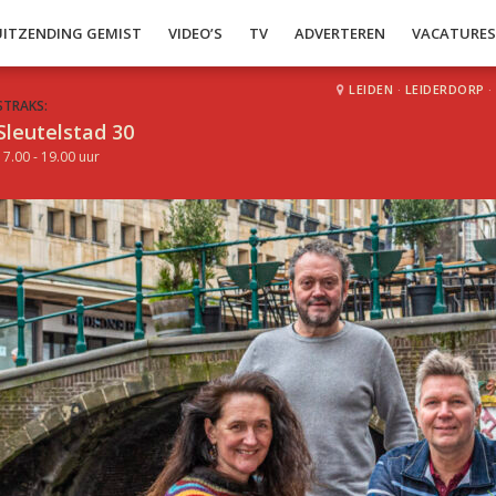
UITZENDING GEMIST
VIDEO’S
TV
ADVERTEREN
VACATURE
LEIDEN
·
LEIDERDORP
·
STRAKS:
Sleutelstad 30
17.00 - 19.00 uur