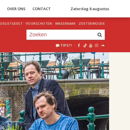
S
OVER ONS
CONTACT
Zaterdag 8 augustus
OEGSTGEEST
·
VOORSCHOTEN
·
WASSENAAR
·
ZOETERWOUDE
TIPS?!
·
Je luistert nu naar
uur 1 van 1
«
Vorig uur
Volgend uur
»
18.00