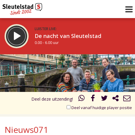
LUISTER LIVE:
De nacht van Sleutelstad
0.00 - 6.00 uur
STRAKS:
De ochtend van Sleutelstad
17.00
18.00
6.00 - 12.00 uur
uur 1 van 1
Vorig uur
Volgend uur
Inklappen
Deel deze uitzending!
Deel vanaf huidige player positie
Nieuws071