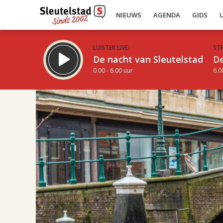
NIEUWS
AGENDA
GIDS
LUISTER LIVE:
ST
De nacht van Sleutelstad
De
0.00 - 6.00 uur
6.0
17.00
Inklappen