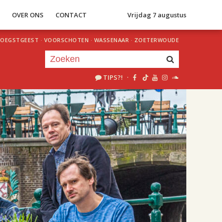
S
OVER ONS
CONTACT
Vrijdag 7 augustus
OEGSTGEEST
·
VOORSCHOTEN
·
WASSENAAR
·
ZOETERWOUDE
TIPS?!
·
Je luistert nu naar
uur 1 van 1
«
Vorig uur
Volgend uur
»
18.00