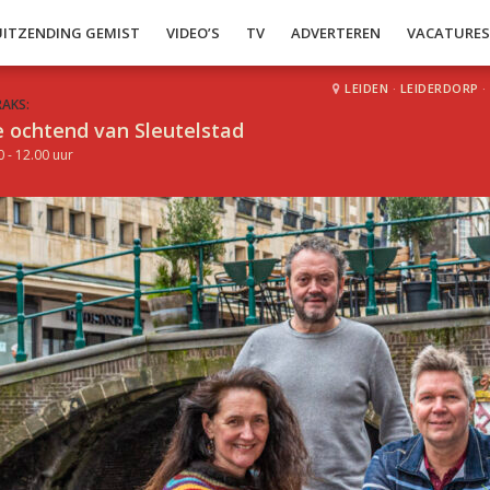
UITZENDING GEMIST
VIDEO’S
TV
ADVERTEREN
VACATURE
LEIDEN
·
LEIDERDORP
·
RAKS:
 ochtend van Sleutelstad
0 - 12.00 uur