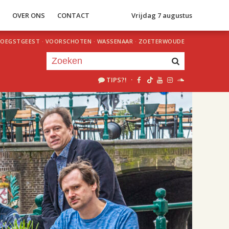
S
OVER ONS
CONTACT
Vrijdag 7 augustus
OEGSTGEEST
·
VOORSCHOTEN
·
WASSENAAR
·
ZOETERWOUDE
TIPS?!
·
Je luistert nu naar
uur 1 van 1
«
Vorig uur
Volgend uur
»
18.00