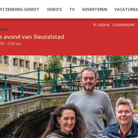
UITZENDING GEMIST
VIDEO’S
TV
ADVERTEREN
VACATURE
LEIDEN
·
LEIDERDORP
·
RAKS:
e avond van Sleutelstad
00 - 0.00 uur