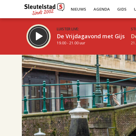
NIEUWS
AGENDA
GIDS
LUISTER LIVE:
ST
De Vrijdagavond met Gijs
D
19.00 - 21.00 uur
21.
17.00
Inklappen