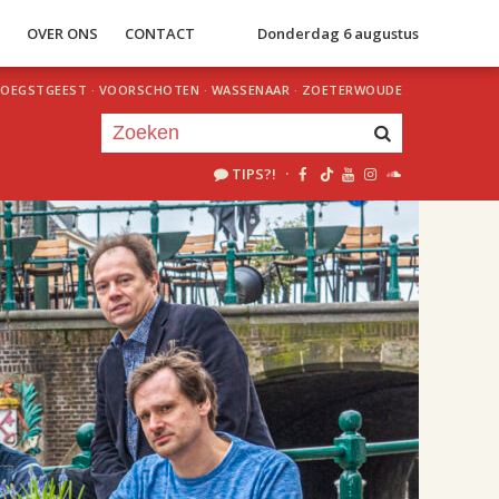
S
OVER ONS
CONTACT
Donderdag 6 augustus
OEGSTGEEST
·
VOORSCHOTEN
·
WASSENAAR
·
ZOETERWOUDE
TIPS?!
·
Je luistert nu naar
uur 1 van 1
«
Vorig uur
Volgend uur
»
18.00