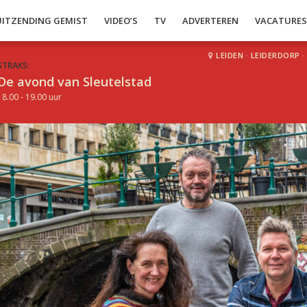
UITZENDING GEMIST
VIDEO’S
TV
ADVERTEREN
VACATURE
LEIDEN
·
LEIDERDORP
·
STRAKS:
De avond van Sleutelstad
18.00 - 19.00 uur