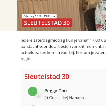
Zaterdag 17.00 - 19.00 uur
SLEUTELSTAD 30
Iedere zaterdagmiddag kun je vanaf 17.00 uur
aandacht voor dé artiesten van dit moment, m
actuele zaken komen voorbij. Kortom je zater
regio.
Sleutelstad 30
Peggy Gou
1
2
(It Goes Like) Nanana