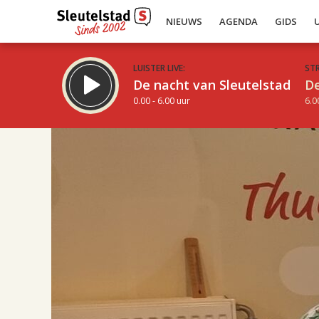
NIEUWS
AGENDA
GIDS
LUISTER LIVE:
ST
De nacht van Sleutelstad
De
0.00 - 6.00 uur
6.0
17.00
Inklappen