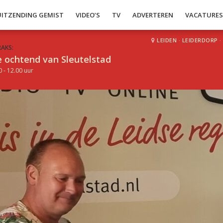
UITZENDING GEMIST
VIDEO’S
TV
ADVERTEREN
VACATURE
LEIDEN
·
LEIDERDORP
·
RAKS:
 ochtend van Sleutelstad
0 - 12.00 uur