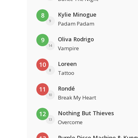
Kylie Minogue
8
9
Padam Padam
Oliva Rodrigo
9
14
Vampire
Loreen
10
8
Tattoo
Rondé
11
10
Break My Heart
Nothing But Thieves
12
13
Overcome
Purple Disco Machine & Kung