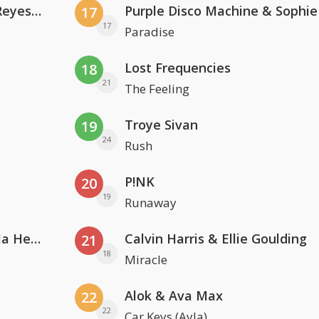
Kris Kross Amsterdam. Sofia Reyes & Tinie Tempah
17
17
Paradise
Lost Frequencies
18
21
The Feeling
Troye Sivan
19
24
Rush
P!NK
20
19
Runaway
Nathan Dawe, Joel Corry & Ella Henderson
Calvin Harris & Ellie Goulding
21
18
Miracle
Alok & Ava Max
22
22
Car Keys (Ayla)