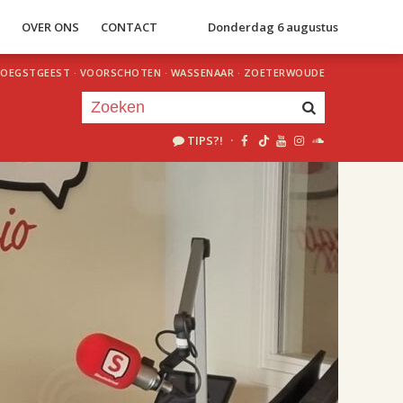
S
OVER ONS
CONTACT
Donderdag 6 augustus
OEGSTGEEST
·
VOORSCHOTEN
·
WASSENAAR
·
ZOETERWOUDE
TIPS?!
·
Je luistert nu naar
uur 1 van 2
«
Vorig uur
Volgend uur
»
18.00