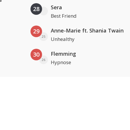
Sera
28
Best Friend
Anne-Marie ft. Shania Twain
29
25
Unhealthy
Flemming
30
26
Hypnose