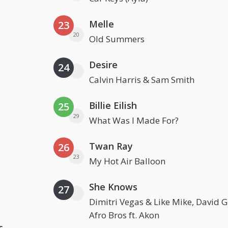
Melle
23
20
Old Summers
Desire
24
Calvin Harris & Sam Smith
Billie Eilish
25
29
What Was I Made For?
Twan Ray
26
23
My Hot Air Balloon
She Knows
27
Dimitri Vegas & Like Mike, David 
Afro Bros ft. Akon
s