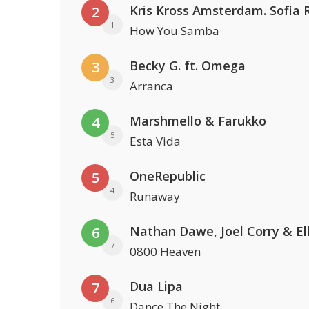
2
1
How You Samba
Becky G. ft. Omega
3
3
Arranca
Marshmello & Farukko
4
5
Esta Vida
OneRepublic
5
4
Runaway
6
7
0800 Heaven
Dua Lipa
7
6
Dance The Night