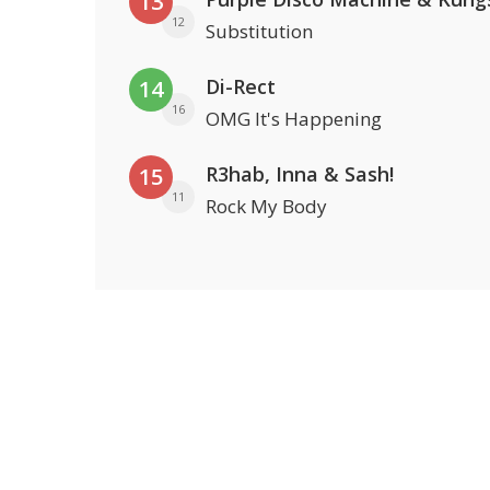
13
12
Substitution
Di-Rect
14
16
OMG It's Happening
R3hab, Inna & Sash!
15
11
Rock My Body