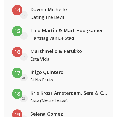
Davina Michelle
14
12
Dating The Devil
Tino Martin & Mart Hoogkamer
15
18
Hartslag Van De Stad
Marshmello & Farukko
16
14
Esta Vida
Iñigo Quintero
17
23
Si No Estás
Kris Kross Amsterdam, Sera & Conor Maynard
18
26
Stay (Never Leave)
Selena Gomez
19