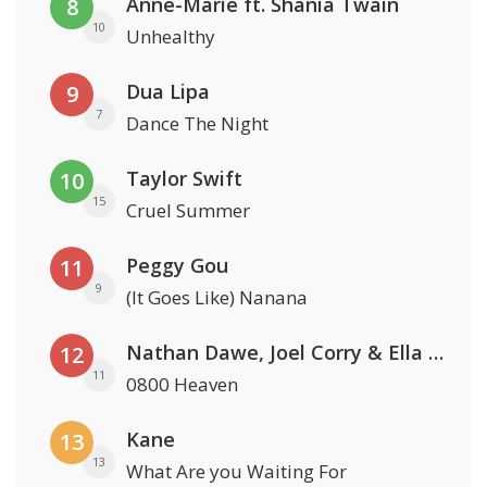
Anne-Marie ft. Shania Twain
8
10
Unhealthy
Dua Lipa
9
7
Dance The Night
Taylor Swift
10
15
Cruel Summer
Peggy Gou
11
9
(It Goes Like) Nanana
Nathan Dawe, Joel Corry & Ella Henderson
12
11
0800 Heaven
Kane
13
13
What Are you Waiting For