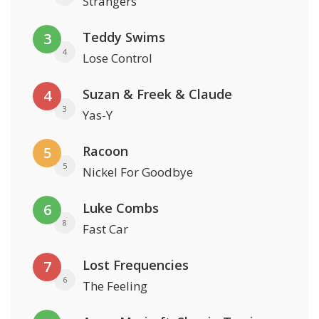
Strangers
Teddy Swims
3
4
Lose Control
Suzan & Freek & Claude
4
3
Yas-Y
Racoon
5
5
Nickel For Goodbye
Luke Combs
6
8
Fast Car
Lost Frequencies
7
6
The Feeling