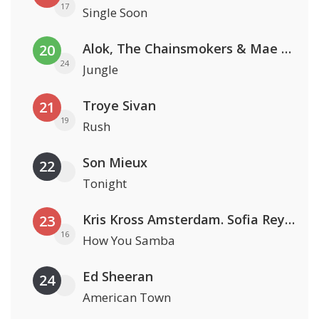
17
Single Soon
Alok, The Chainsmokers & Mae Stephens
20
24
Jungle
Troye Sivan
21
19
Rush
Son Mieux
22
Tonight
Kris Kross Amsterdam. Sofia Reyes & Tinie Tempah
23
16
How You Samba
Ed Sheeran
24
American Town