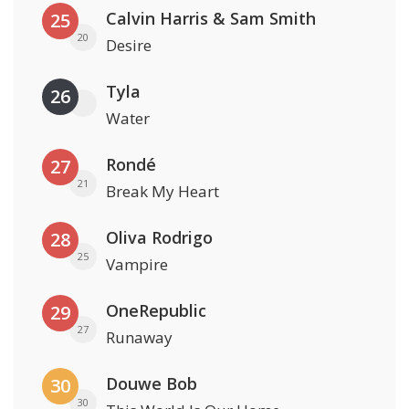
Calvin Harris & Sam Smith
25
20
Desire
Tyla
26
Water
Rondé
27
21
Break My Heart
Oliva Rodrigo
28
25
Vampire
OneRepublic
29
27
Runaway
Douwe Bob
30
30