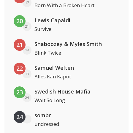
17
Born With a Broken Heart
Lewis Capaldi
20
21
Survive
Shaboozey & Myles Smith
21
18
Blink Twice
Samuel Welten
22
13
Alles Kan Kapot
Swedish House Mafia
23
24
Wait So Long
sombr
24
undressed