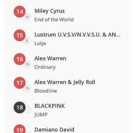
Miley Cyrus
14
10
End of the World
Lustrum U.V.S.V/N.V.V.S.U. & ANNO ONS & Jopke van Dobbenburgh & Roeland Beelen
15
8
Lotje
Alex Warren
16
15
Ordinary
Alex Warren & Jelly Roll
17
16
Bloodline
BLACKPINK
18
JUMP
Damiano David
19