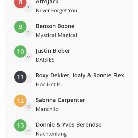
Afrojack
8
7
Never Forget You
Benson Boone
9
11
Mystical Magical
Justin Bieber
10
22
DAISIES
Roxy Dekker, Idaly & Ronnie Flex
11
Hoe Het Is
Sabrina Carpenter
12
12
Manchild
Donnie & Yves Berendse
13
27
Nachtenlang