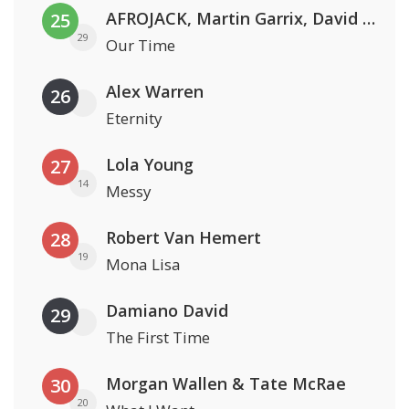
AFROJACK, Martin Garrix, David Guetta & Amél
25
29
Our Time
Alex Warren
26
Eternity
Lola Young
27
14
Messy
Robert Van Hemert
28
19
Mona Lisa
Damiano David
29
The First Time
Morgan Wallen & Tate McRae
30
20