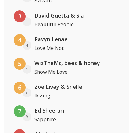
Azizam
David Guetta & Sia
3
1
Beautiful People
Ravyn Lenae
4
4
Love Me Not
WizTheMc, bees & honey
5
5
Show Me Love
Zoë Livay & Snelle
6
6
Ik Zing
Ed Sheeran
7
9
Sapphire