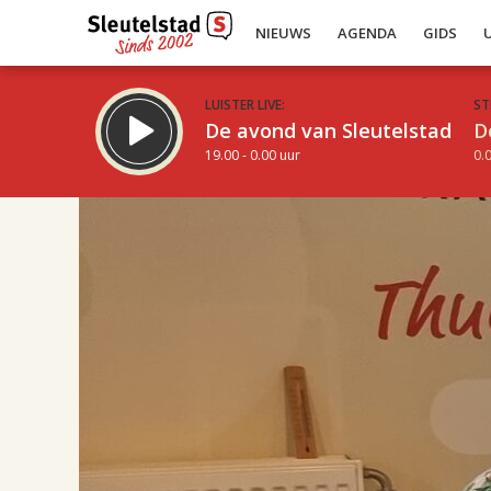
NIEUWS
AGENDA
GIDS
LUISTER LIVE:
ST
De avond van Sleutelstad
D
19.00 - 0.00 uur
0.0
17.00
Inklappen