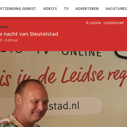
UITZENDING GEMIST
VIDEO’S
TV
ADVERTEREN
VACATURE
LEIDEN
·
LEIDERDORP
·
RAKS:
e nacht van Sleutelstad
0 - 6.00 uur