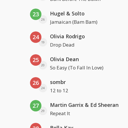
Hugel & Solto
23
26
Jamaican (Bam Bam)
Olivia Rodrigo
24
19
Drop Dead
Olivia Dean
25
20
So Easy (To Fall In Love)
sombr
26
24
12 to 12
Martin Garrix & Ed Sheeran
27
29
Repeat It
Bella Kay