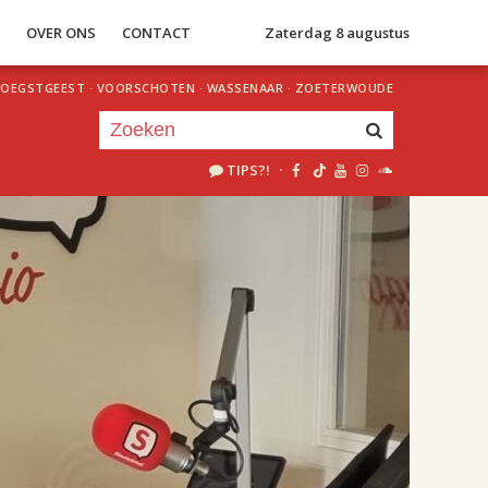
S
OVER ONS
CONTACT
Zaterdag 8 augustus
OEGSTGEEST
·
VOORSCHOTEN
·
WASSENAAR
·
ZOETERWOUDE
TIPS?!
·
Je luistert nu naar
uur 1 van 2
«
Vorig uur
Volgend uur
»
18.00