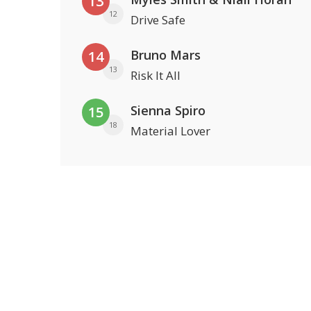
13
12
Drive Safe
Bruno Mars
14
13
Risk It All
Sienna Spiro
15
18
Material Lover