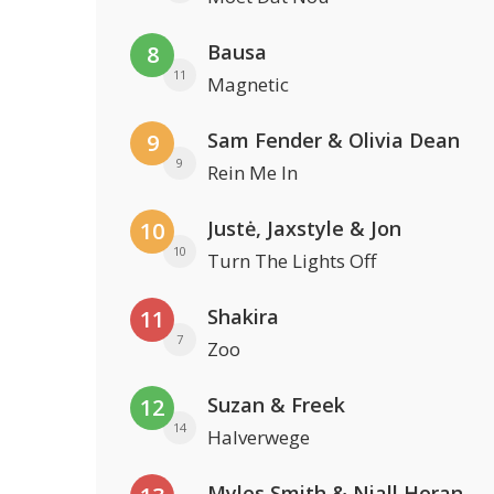
Bausa
8
11
Magnetic
Sam Fender & Olivia Dean
9
9
Rein Me In
Justė, Jaxstyle & Jon
10
10
Turn The Lights Off
Shakira
11
7
Zoo
Suzan & Freek
12
14
Halverwege
Myles Smith & Niall Horan