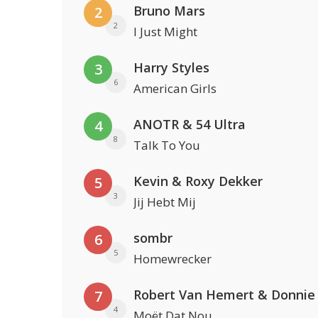
Bruno Mars
2
2
I Just Might
Harry Styles
3
6
American Girls
ANOTR & 54 Ultra
4
8
Talk To You
Kevin & Roxy Dekker
5
3
Jij Hebt Mij
sombr
6
5
Homewrecker
Robert Van Hemert & Donnie
7
4
Moët Dat Nou