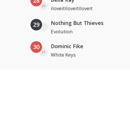
28
25
iloveitiloveitiloveit
Nothing But Thieves
29
Evolution
Dominic Fike
30
27
White Keys