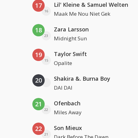
Lil' Kleine & Samuel Welten
17
16
Maak Me Nou Niet Gek
Zara Larsson
18
23
Midnight Sun
Taylor Swift
19
15
Opalite
Shakira &. Burna Boy
20
DAI DAI
Ofenbach
21
22
Miles Away
Son Mieux
22
21
Dark Before The Dawn