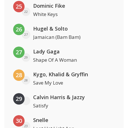
Dominic Fike
25
22
White Keys
Hugel & Solto
26
27
Jamaican (Bam Bam)
Lady Gaga
27
29
Shape Of A Woman
Kygo, Khalid & Gryffin
28
28
Save My Love
Calvin Harris & Jazzy
29
Satisfy
Snelle
30
23