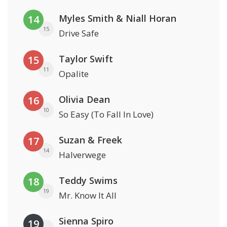
Myles Smith & Niall Horan
14
15
Drive Safe
Taylor Swift
15
11
Opalite
Olivia Dean
16
10
So Easy (To Fall In Love)
Suzan & Freek
17
14
Halverwege
Teddy Swims
18
19
Mr. Know It All
Sienna Spiro
19