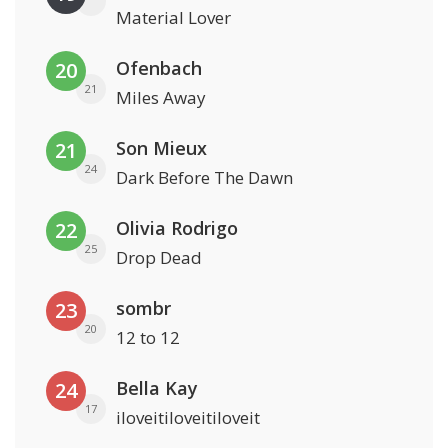
Material Lover
Ofenbach
20
21
Miles Away
Son Mieux
21
24
Dark Before The Dawn
Olivia Rodrigo
22
25
Drop Dead
sombr
23
20
12 to 12
Bella Kay
24
17
iloveitiloveitiloveit