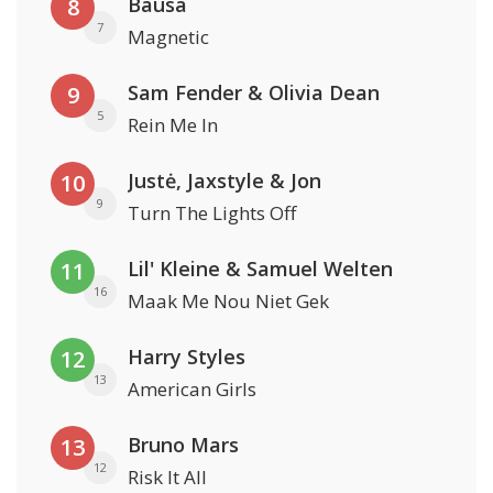
Bausa
8
7
Magnetic
Sam Fender & Olivia Dean
9
5
Rein Me In
Justė, Jaxstyle & Jon
10
9
Turn The Lights Off
Lil' Kleine & Samuel Welten
11
16
Maak Me Nou Niet Gek
Harry Styles
12
13
American Girls
Bruno Mars
13
12
Risk It All