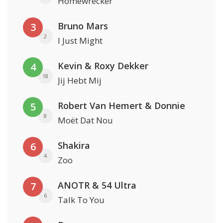
Homewrecker
Bruno Mars
3
2
I Just Might
Kevin & Roxy Dekker
4
18
Jij Hebt Mij
Robert Van Hemert & Donnie
5
8
Moët Dat Nou
Shakira
6
4
Zoo
ANOTR & 54 Ultra
7
6
Talk To You