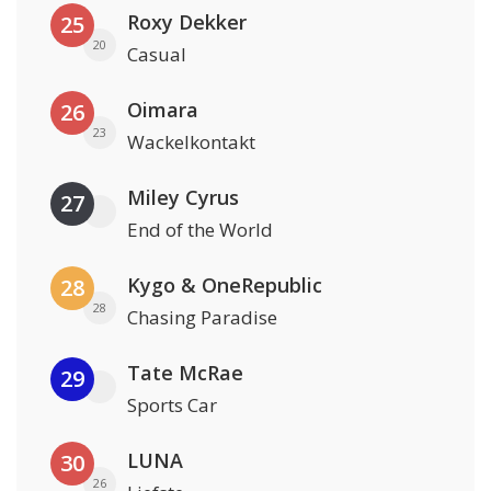
Roxy Dekker
25
20
Casual
Oimara
26
23
Wackelkontakt
Miley Cyrus
27
End of the World
Kygo & OneRepublic
28
28
Chasing Paradise
Tate McRae
29
Sports Car
LUNA
30
26