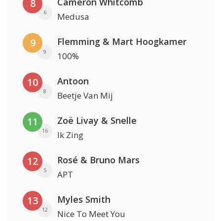
Cameron Whitcomb
8
6
Medusa
Flemming & Mart Hoogkamer
9
9
100%
Antoon
10
8
Beetje Van Mij
Zoë Livay & Snelle
11
16
Ik Zing
Rosé & Bruno Mars
12
5
APT
Myles Smith
13
12
Nice To Meet You