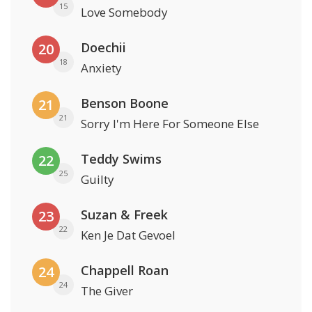
15
Love Somebody
Doechii
20
18
Anxiety
Benson Boone
21
21
Sorry I'm Here For Someone Else
Teddy Swims
22
25
Guilty
Suzan & Freek
23
22
Ken Je Dat Gevoel
Chappell Roan
24
24
The Giver