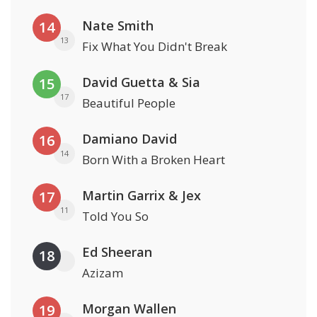
Nate Smith
14
13
Fix What You Didn't Break
David Guetta & Sia
15
17
Beautiful People
Damiano David
16
14
Born With a Broken Heart
Martin Garrix & Jex
17
11
Told You So
Ed Sheeran
18
Azizam
Morgan Wallen
19