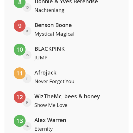
Donnie & Yves Berendse
8
10
Nachtenlang
Benson Boone
9
8
Mystical Magical
BLACKPINK
10
15
JUMP
Afrojack
11
11
Never Forget You
WizTheMc, bees & honey
12
9
Show Me Love
Alex Warren
13
16
Eternity