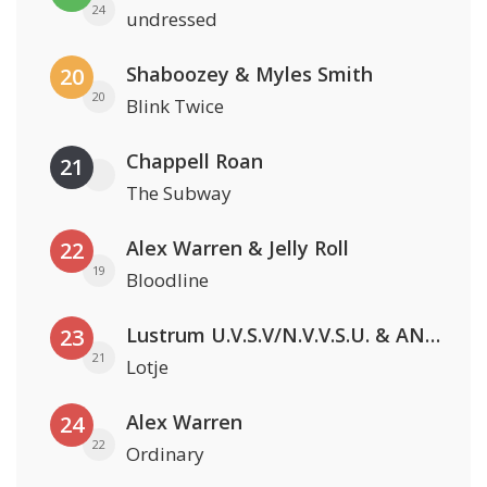
24
undressed
Shaboozey & Myles Smith
20
20
Blink Twice
Chappell Roan
21
The Subway
Alex Warren & Jelly Roll
22
19
Bloodline
Lustrum U.V.S.V/N.V.V.S.U. & ANNO ONS & Jopke van Dobbenburgh & Roeland Beelen
23
21
Lotje
Alex Warren
24
22
Ordinary