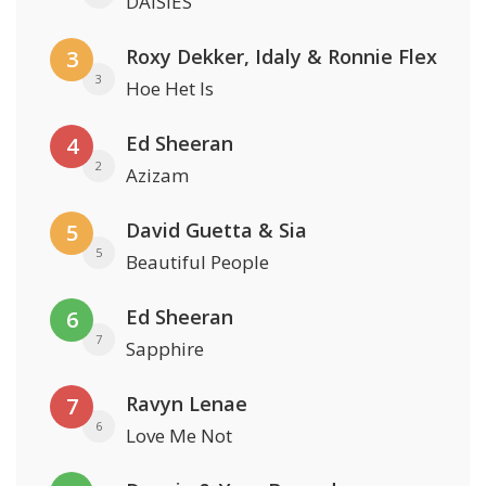
DAISIES
Roxy Dekker, Idaly & Ronnie Flex
3
3
Hoe Het Is
Ed Sheeran
4
2
Azizam
David Guetta & Sia
5
5
Beautiful People
Ed Sheeran
6
7
Sapphire
Ravyn Lenae
7
6
Love Me Not