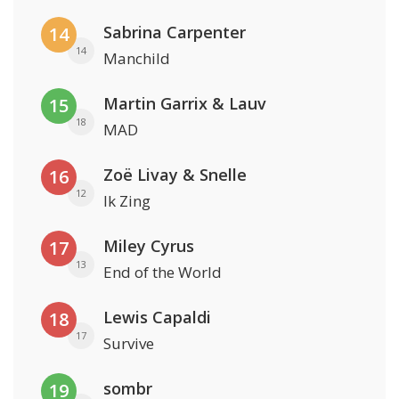
Sabrina Carpenter
14
14
Manchild
Martin Garrix & Lauv
15
18
MAD
Zoë Livay & Snelle
16
12
Ik Zing
Miley Cyrus
17
13
End of the World
Lewis Capaldi
18
17
Survive
sombr
19