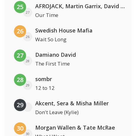
AFROJACK, Martin Garrix, David Guetta & Amél
25
27
Our Time
Swedish House Mafia
26
26
Wait So Long
Damiano David
27
28
The First Time
sombr
28
29
12 to 12
Akcent, Sera & Misha Miller
29
Don't Leave (Kylie)
Morgan Wallen & Tate McRae
30
30