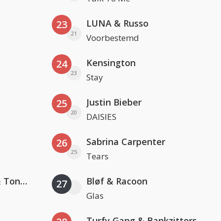
LUNA & Russo
23
21
Voorbestemd
Kensington
24
23
Stay
Justin Bieber
25
20
DAISIES
Sabrina Carpenter
26
25
Tears
David Guetta, Teddy Swims & Tones And I
Bløf & Racoon
27
Glas
Turfy Gang & Bankzitters