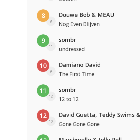
Douwe Bob & MEAU
8
8
Nog Even Blijven
sombr
9
11
undressed
Damiano David
10
9
The First Time
sombr
11
12
12 to 12
12
10
Gone Gone Gone
Marshmello & Jelly Roll