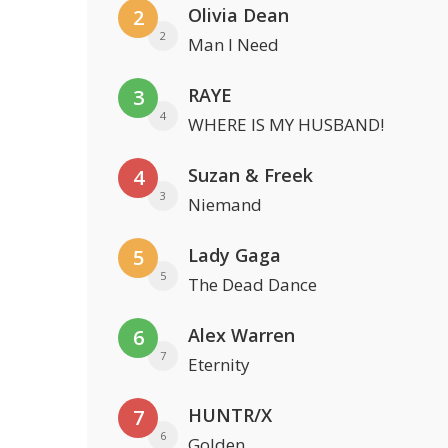
Olivia Dean
2
2
Man I Need
RAYE
3
4
WHERE IS MY HUSBAND!
Suzan & Freek
4
3
Niemand
Lady Gaga
5
5
The Dead Dance
Alex Warren
6
7
Eternity
HUNTR/X
7
6
Golden