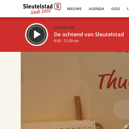
NIEUWS
AGENDA
GIDS
LUISTER LIVE:
De ochtend van Sleutelstad
6.00 - 12.00 uur
17.00
Inklappen