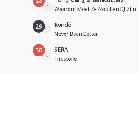
28
24
Waarom Moet Ze Nou Een DJ Zijn
Rondé
29
Never Been Better
SERA
30
29
Firestone