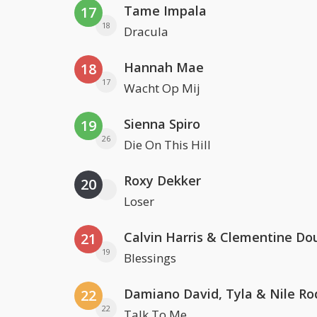
Tame Impala
17
18
Dracula
Hannah Mae
18
17
Wacht Op Mij
Sienna Spiro
19
26
Die On This Hill
Roxy Dekker
20
Loser
Calvin Harris & Clementine Do
21
19
Blessings
Damiano David, Tyla & Nile Ro
22
22
Talk To Me