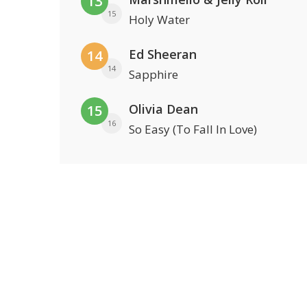
13
15
Holy Water
Ed Sheeran
14
14
Sapphire
Olivia Dean
15
16
So Easy (To Fall In Love)