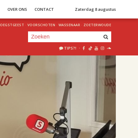
S
OVER ONS
CONTACT
Zaterdag 8 augustus
OEGSTGEEST
·
VOORSCHOTEN
·
WASSENAAR
·
ZOETERWOUDE
TIPS?!
·
Je luistert nu naar
uur 1 van 2
«
Vorig uur
Volgend uur
»
18.00