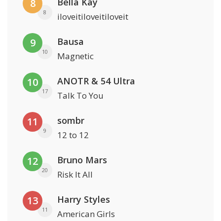
Bella Kay
8
8
iloveitiloveitiloveit
Bausa
9
10
Magnetic
ANOTR & 54 Ultra
10
17
Talk To You
sombr
11
9
12 to 12
Bruno Mars
12
20
Risk It All
Harry Styles
13
11
American Girls