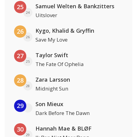
Samuel Welten & Bankzitters
25
24
Uitslover
Kygo, Khalid & Gryffin
26
26
Save My Love
Taylor Swift
27
25
The Fate Of Ophelia
Zara Larsson
28
28
Midnight Sun
Son Mieux
29
Dark Before The Dawn
Hannah Mae & BLØF
30
29