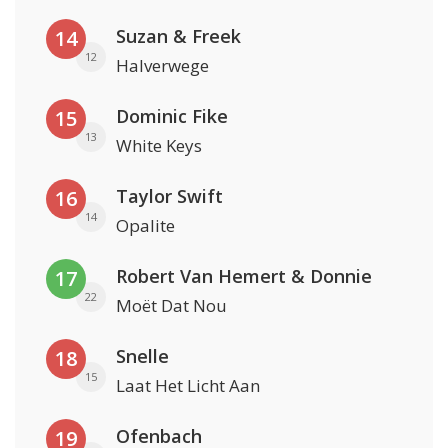
Suzan & Freek
14
12
Halverwege
Dominic Fike
15
13
White Keys
Taylor Swift
16
14
Opalite
Robert Van Hemert & Donnie
17
22
Moët Dat Nou
Snelle
18
15
Laat Het Licht Aan
Ofenbach
19