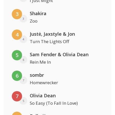
I Just Might
Shakira
3
3
Zoo
Justė, Jaxstyle & Jon
4
4
Turn The Lights Off
Sam Fender & Olivia Dean
5
6
Rein Me In
sombr
6
7
Homewrecker
Olivia Dean
7
5
So Easy (To Fall In Love)