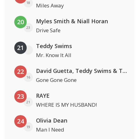
18
Miles Away
Myles Smith & Niall Horan
20
23
Drive Safe
Teddy Swims
21
Mr. Know It All
David Guetta, Teddy Swims & Tones And I
22
16
Gone Gone Gone
RAYE
23
21
WHERE IS MY HUSBAND!
Olivia Dean
24
19
Man I Need