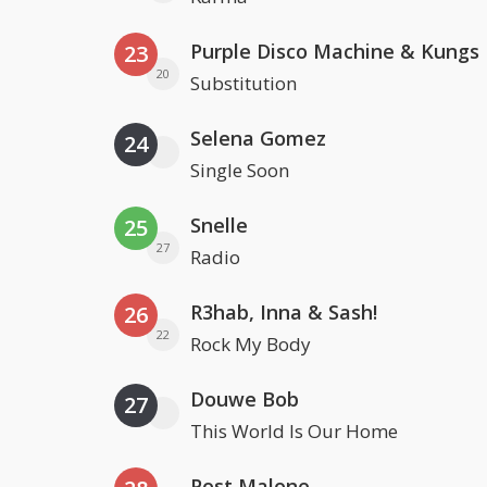
Purple Disco Machine & Kungs
23
20
Substitution
Selena Gomez
24
Single Soon
Snelle
25
27
Radio
R3hab, Inna & Sash!
26
22
Rock My Body
Douwe Bob
27
This World Is Our Home
Post Malone