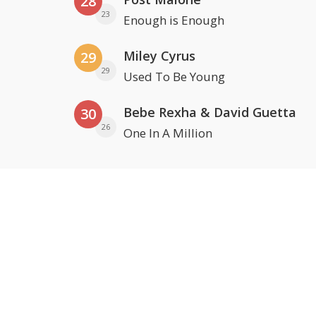
28
23
Enough is Enough
Miley Cyrus
29
29
Used To Be Young
Bebe Rexha & David Guetta
30
26
One In A Million