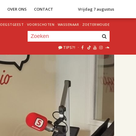
S
OVER ONS
CONTACT
Vrijdag 7 augustus
OEGSTGEEST
·
VOORSCHOTEN
·
WASSENAAR
·
ZOETERWOUDE
TIPS?!
·
Je luistert nu naar
uur 1 van 1
«
Vorig uur
Volgend uur
»
19.00