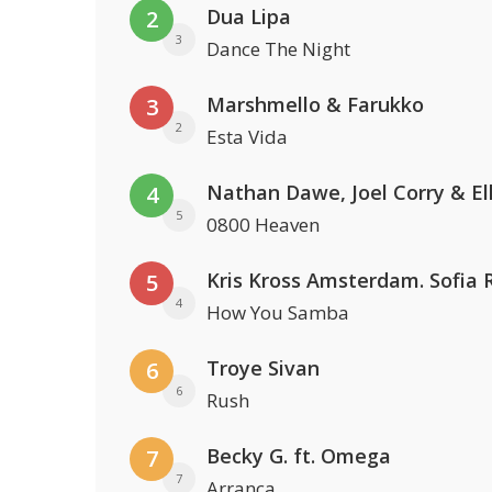
Dua Lipa
2
3
Dance The Night
Marshmello & Farukko
3
2
Esta Vida
4
5
0800 Heaven
5
4
How You Samba
Troye Sivan
6
6
Rush
Becky G. ft. Omega
7
7
Arranca