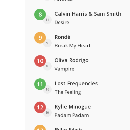
Calvin Harris & Sam Smith
8
11
Desire
Rondé
9
9
Break My Heart
Oliva Rodrigo
10
8
Vampire
Lost Frequencies
11
16
The Feeling
Kylie Minogue
12
10
Padam Padam
Billie Eilish