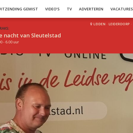
UITZENDING GEMIST
VIDEO’S
TV
ADVERTEREN
VACATURE
LEIDEN
·
LEIDERDORP
·
RAKS:
e nacht van Sleutelstad
0 - 6.00 uur