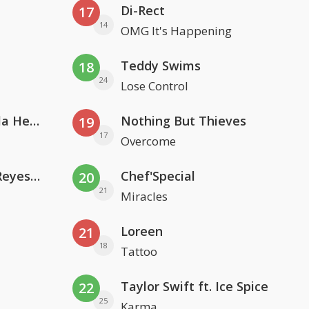
Di-Rect
17
14
OMG It's Happening
Teddy Swims
18
24
Lose Control
Nathan Dawe, Joel Corry & Ella Henderson
Nothing But Thieves
19
17
Overcome
Kris Kross Amsterdam. Sofia Reyes & Tinie Tempah
Chef'Special
20
21
Miracles
Loreen
21
18
Tattoo
Taylor Swift ft. Ice Spice
22
25
Karma