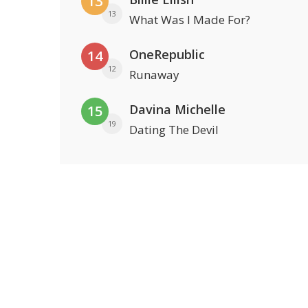
13
13
What Was I Made For?
OneRepublic
14
12
Runaway
Davina Michelle
15
19
Dating The Devil