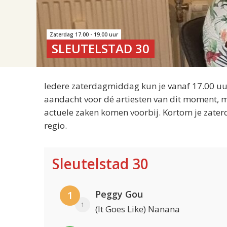
Zaterdag 17.00 - 19.00 uur
SLEUTELSTAD 30
Iedere zaterdagmiddag kun je vanaf 17.00 uur
aandacht voor dé artiesten van dit moment, m
actuele zaken komen voorbij. Kortom je zater
regio.
Sleutelstad 30
Peggy Gou
1
1
(It Goes Like) Nanana