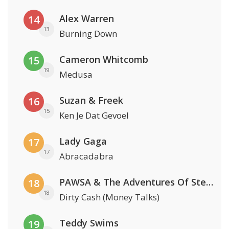
Alex Warren
14
13
Burning Down
Cameron Whitcomb
15
19
Medusa
Suzan & Freek
16
15
Ken Je Dat Gevoel
Lady Gaga
17
17
Abracadabra
PAWSA & The Adventures Of Stevie V
18
18
Dirty Cash (Money Talks)
Teddy Swims
19