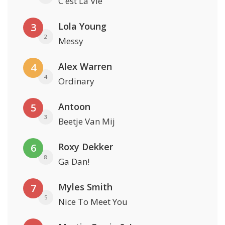
C'est La Vie
Lola Young
3
2
Messy
Alex Warren
4
4
Ordinary
Antoon
5
3
Beetje Van Mij
Roxy Dekker
6
8
Ga Dan!
Myles Smith
7
5
Nice To Meet You