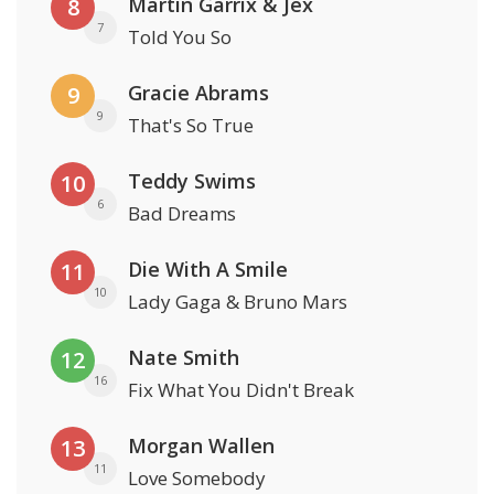
Martin Garrix & Jex
8
7
Told You So
Gracie Abrams
9
9
That's So True
Teddy Swims
10
6
Bad Dreams
Die With A Smile
11
10
Lady Gaga & Bruno Mars
Nate Smith
12
16
Fix What You Didn't Break
Morgan Wallen
13
11
Love Somebody