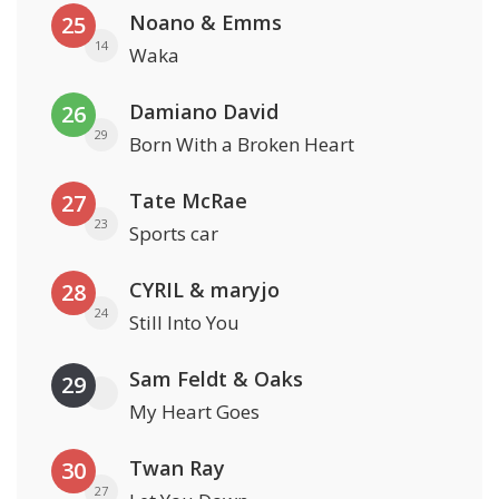
Noano & Emms
25
14
Waka
Damiano David
26
29
Born With a Broken Heart
Tate McRae
27
23
Sports car
CYRIL & maryjo
28
24
Still Into You
Sam Feldt & Oaks
29
My Heart Goes
Twan Ray
30
27