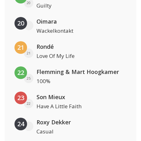
20
Guilty
Oimara
20
Wackelkontakt
Rondé
21
21
Love Of My Life
Flemming & Mart Hoogkamer
22
25
100%
Son Mieux
23
22
Have A Little Faith
Roxy Dekker
24
Casual