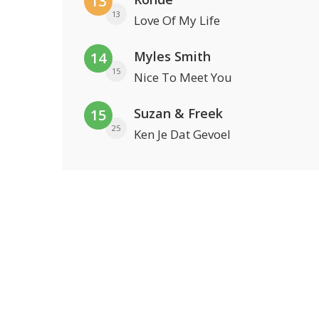
13
13
Love Of My Life
Myles Smith
14
15
Nice To Meet You
Suzan & Freek
15
25
Ken Je Dat Gevoel