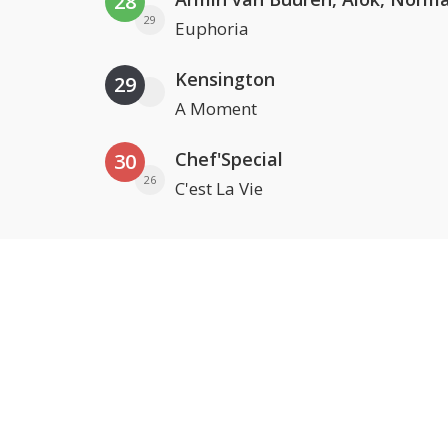
28
29
Euphoria
Kensington
29
A Moment
Chef'Special
30
26
C'est La Vie