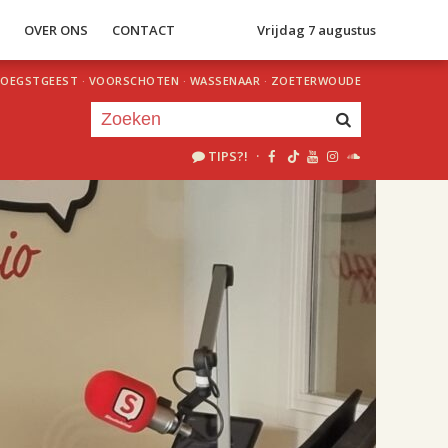
S
OVER ONS
CONTACT
Vrijdag 7 augustus
OEGSTGEEST
·
VOORSCHOTEN
·
WASSENAAR
·
ZOETERWOUDE
TIPS?!
·
Je luistert nu naar
uur 1 van 1
«
Vorig uur
Volgend uur
»
19.00