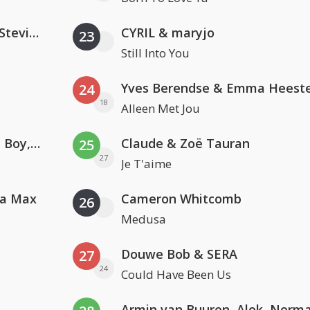
PAWSA & The Adventures Of Stevie V
CYRIL & maryjo
23
Still Into You
Yves Berendse & Emma Heeste
24
18
Alleen Met Jou
Coldplay ft. Little Simz, Burna Boy, Elyanna & Tini
Claude & Zoë Tauran
25
27
Je T'aime
va Max
Cameron Whitcomb
26
Medusa
Douwe Bob & SERA
27
24
Could Have Been Us