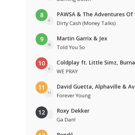
8
9
Dirty Cash (Money Talks)
Martin Garrix & Jex
9
10
Told You So
10
6
WE PRAY
David Guetta, Alphaville & A
11
11
Forever Young
Roxy Dekker
12
Ga Dan!
Rondé