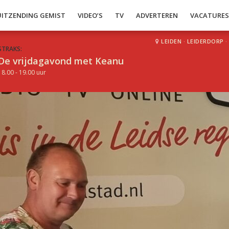
UITZENDING GEMIST
VIDEO’S
TV
ADVERTEREN
VACATURE
LEIDEN
·
LEIDERDORP
·
STRAKS:
De vrijdagavond met Keanu
18.00 - 19.00 uur