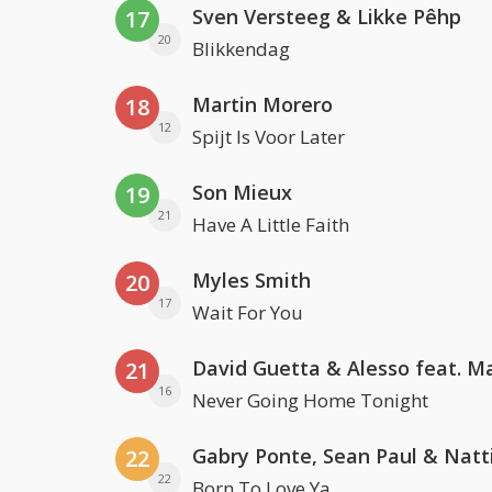
Sven Versteeg & Likke Pêhp
17
20
Blikkendag
Martin Morero
18
12
Spijt Is Voor Later
Son Mieux
19
21
Have A Little Faith
Myles Smith
20
17
Wait For You
21
16
Never Going Home Tonight
22
22
Born To Love Ya