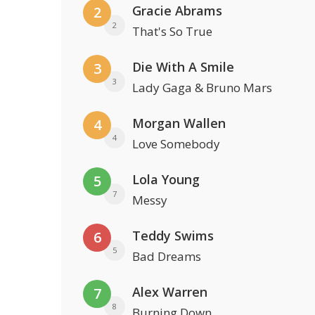
Gracie Abrams
2
2
That's So True
Die With A Smile
3
3
Lady Gaga & Bruno Mars
Morgan Wallen
4
4
Love Somebody
Lola Young
5
7
Messy
Teddy Swims
6
5
Bad Dreams
Alex Warren
7
8
Burning Down