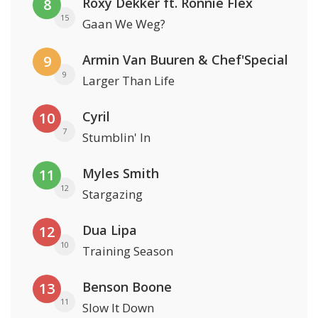
Roxy Dekker ft. Ronnie Flex
8
15
Gaan We Weg?
Armin Van Buuren & Chef'Special
9
9
Larger Than Life
Cyril
10
7
Stumblin' In
Myles Smith
11
12
Stargazing
Dua Lipa
12
10
Training Season
Benson Boone
13
11
Slow It Down