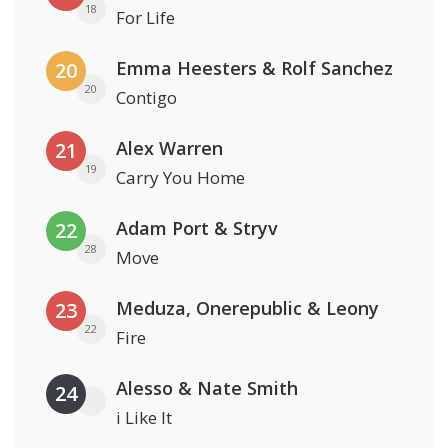
18
For Life
Emma Heesters & Rolf Sanchez
20
20
Contigo
Alex Warren
21
19
Carry You Home
Adam Port & Stryv
22
28
Move
Meduza, Onerepublic & Leony
23
22
Fire
Alesso & Nate Smith
24
i Like It