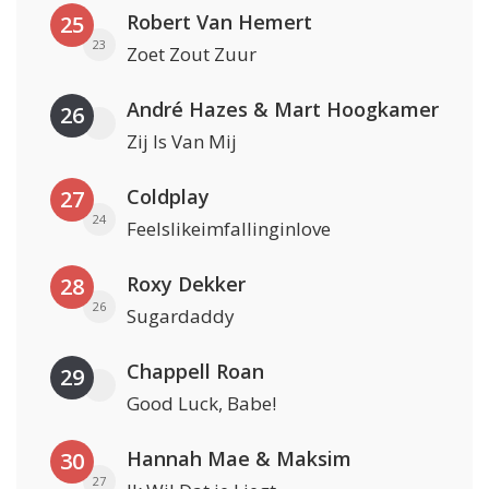
Robert Van Hemert
25
23
Zoet Zout Zuur
André Hazes & Mart Hoogkamer
26
Zij Is Van Mij
Coldplay
27
24
Feelslikeimfallinginlove
Roxy Dekker
28
26
Sugardaddy
Chappell Roan
29
Good Luck, Babe!
Hannah Mae & Maksim
30
27