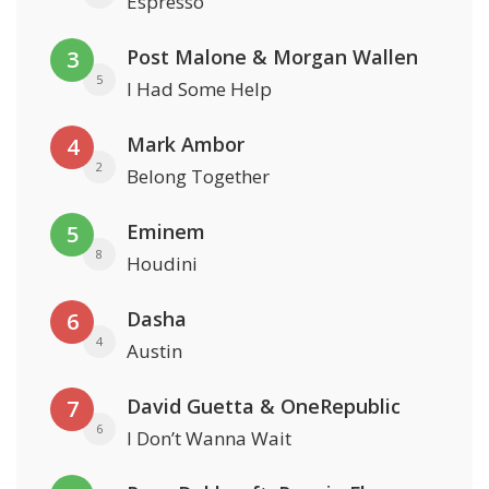
Espresso
Post Malone & Morgan Wallen
3
5
I Had Some Help
Mark Ambor
4
2
Belong Together
Eminem
5
8
Houdini
Dasha
6
4
Austin
David Guetta & OneRepublic
7
6
I Don’t Wanna Wait