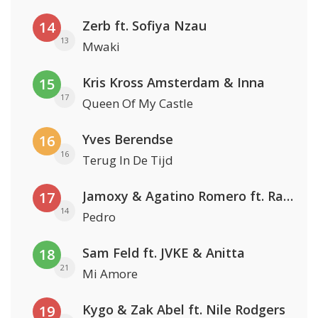
Zerb ft. Sofiya Nzau
14
13
Mwaki
Kris Kross Amsterdam & Inna
15
17
Queen Of My Castle
Yves Berendse
16
16
Terug In De Tijd
Jamoxy & Agatino Romero ft. Raffaella Carrà
17
14
Pedro
Sam Feld ft. JVKE & Anitta
18
21
Mi Amore
Kygo & Zak Abel ft. Nile Rodgers
19