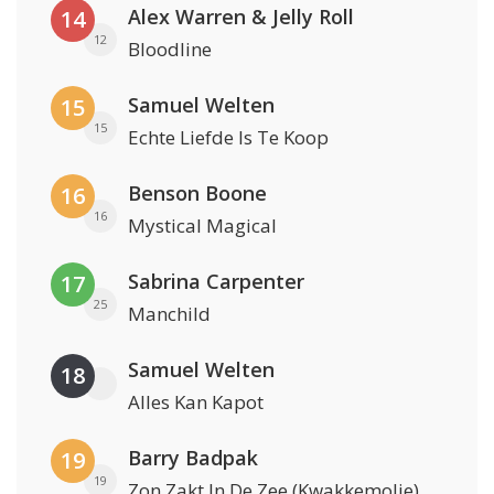
Alex Warren & Jelly Roll
14
12
Bloodline
Samuel Welten
15
15
Echte Liefde Is Te Koop
Benson Boone
16
16
Mystical Magical
Sabrina Carpenter
17
25
Manchild
Samuel Welten
18
Alles Kan Kapot
Barry Badpak
19
19
Zon Zakt In De Zee (Kwakkemolie)