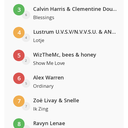
Calvin Harris & Clementine Douglas
3
6
Blessings
Lustrum U.V.S.V/N.V.V.S.U. & ANNO ONS & Jopke van Dobbenburgh & Roeland Beelen
4
4
Lotje
WizTheMc, bees & honey
5
2
Show Me Love
Alex Warren
6
5
Ordinary
Zoë Livay & Snelle
7
7
Ik Zing
Ravyn Lenae
8