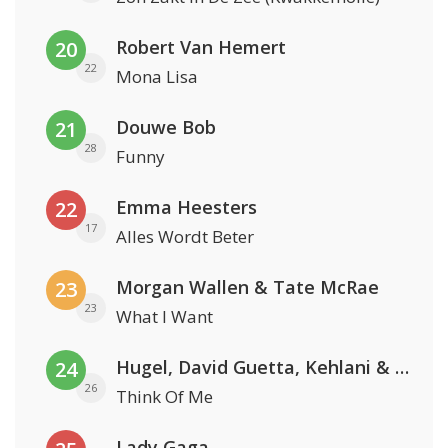
Robert Van Hemert
20
22
Mona Lisa
Douwe Bob
21
28
Funny
Emma Heesters
22
17
Alles Wordt Beter
Morgan Wallen & Tate McRae
23
23
What I Want
Hugel, David Guetta, Kehlani & Daecolm
24
26
Think Of Me
Lady Gaga