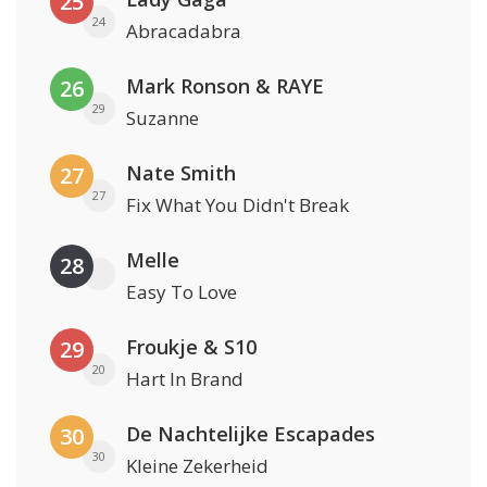
25
24
Abracadabra
Mark Ronson & RAYE
26
29
Suzanne
Nate Smith
27
27
Fix What You Didn't Break
Melle
28
Easy To Love
Froukje & S10
29
20
Hart In Brand
De Nachtelijke Escapades
30
30
Kleine Zekerheid