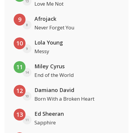
13
Love Me Not
Afrojack
9
8
Never Forget You
Lola Young
10
9
Messy
Miley Cyrus
11
14
End of the World
Damiano David
12
10
Born With a Broken Heart
Ed Sheeran
13
11
Sapphire