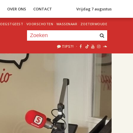
S
OVER ONS
CONTACT
Vrijdag 7 augustus
OEGSTGEEST
·
VOORSCHOTEN
·
WASSENAAR
·
ZOETERWOUDE
TIPS?!
·
Je luistert nu naar
uur 1 van 1
«
Vorig uur
Volgend uur
»
19.00