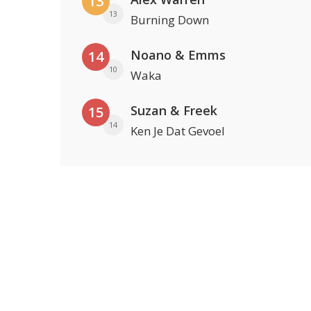
13
13
Burning Down
Noano & Emms
14
10
Waka
Suzan & Freek
15
14
Ken Je Dat Gevoel