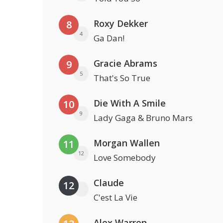
Roxy Dekker
8
4
Ga Dan!
Gracie Abrams
9
5
That's So True
Die With A Smile
10
9
Lady Gaga & Bruno Mars
Morgan Wallen
11
12
Love Somebody
Claude
12
C'est La Vie
Alex Warren