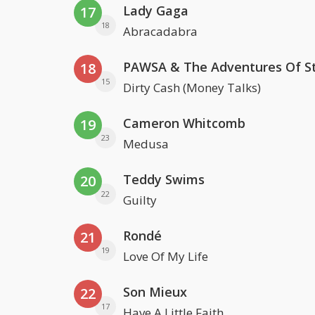
Lady Gaga
17
18
Abracadabra
18
15
Dirty Cash (Money Talks)
Cameron Whitcomb
19
23
Medusa
Teddy Swims
20
22
Guilty
Rondé
21
19
Love Of My Life
Son Mieux
22
17
Have A Little Faith