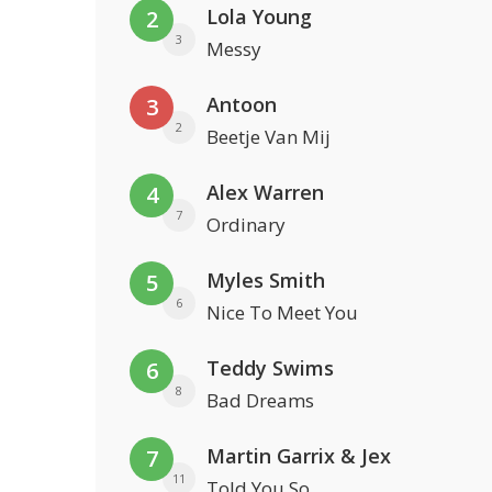
Lola Young
2
3
Messy
Antoon
3
2
Beetje Van Mij
Alex Warren
4
7
Ordinary
Myles Smith
5
6
Nice To Meet You
Teddy Swims
6
8
Bad Dreams
Martin Garrix & Jex
7
11
Told You So