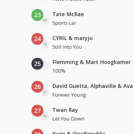
Tate McRae
23
24
Sports car
CYRIL & maryjo
24
16
Still Into You
Flemming & Mart Hoogkamer
25
100%
David Guetta, Alphaville & Av
26
21
Forever Young
Twan Ray
27
26
Let You Down
Kygo & OneRepublic