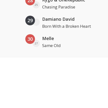
28
25
Chasing Paradise
Damiano David
29
Born With a Broken Heart
Melle
30
27
Same Old