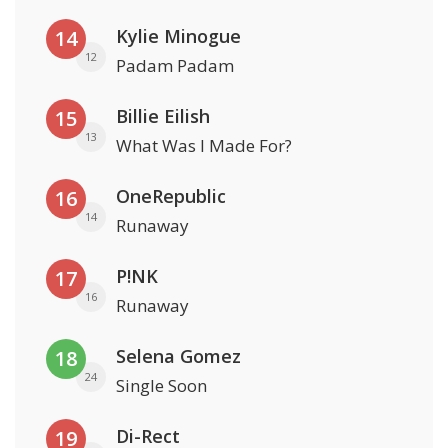
Kylie Minogue
14
12
Padam Padam
Billie Eilish
15
13
What Was I Made For?
OneRepublic
16
14
Runaway
P!NK
17
16
Runaway
Selena Gomez
18
24
Single Soon
Di-Rect
19