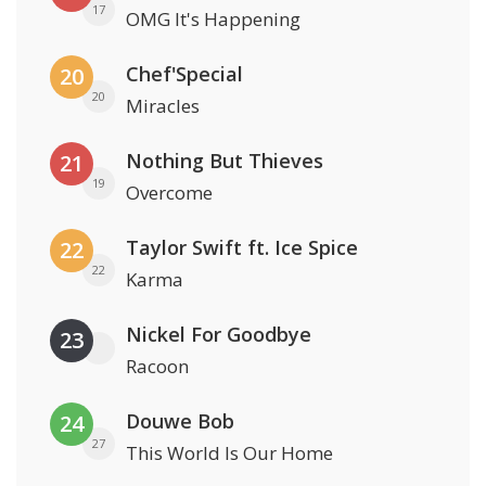
17
OMG It's Happening
Chef'Special
20
20
Miracles
Nothing But Thieves
21
19
Overcome
Taylor Swift ft. Ice Spice
22
22
Karma
Nickel For Goodbye
23
Racoon
Douwe Bob
24
27
This World Is Our Home