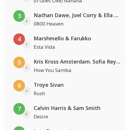
(It Goes Like) Nanana
Nathan Dawe, Joel Corry & Ella Henderson
3
4
0800 Heaven
Marshmello & Farukko
4
3
Esta Vida
Kris Kross Amsterdam. Sofia Reyes & Tinie Tempah
5
5
How You Samba
Troye Sivan
6
6
Rush
Calvin Harris & Sam Smith
7
8
Desire