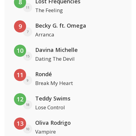
Lost Frequencies
8
11
The Feeling
Becky G. ft. Omega
9
7
Arranca
Davina Michelle
10
15
Dating The Devil
Rondé
11
9
Break My Heart
Teddy Swims
12
18
Lose Control
Oliva Rodrigo
13
10
Vampire