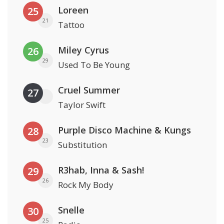
Loreen
25
21
Tattoo
Miley Cyrus
26
29
Used To Be Young
Cruel Summer
27
Taylor Swift
Purple Disco Machine & Kungs
28
23
Substitution
R3hab, Inna & Sash!
29
26
Rock My Body
Snelle
30
25