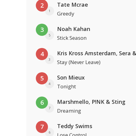
Tate Mcrae
2
1
Greedy
Noah Kahan
3
5
Stick Season
4
3
Stay (Never Leave)
Son Mieux
5
4
Tonight
Marshmello, P!NK & Sting
6
7
Dreaming
Teddy Swims
7
6
Lose Control