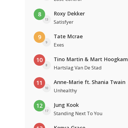
Roxy Dekker
8
13
Satisfyer
Tate Mcrae
9
9
Exes
Tino Martin & Mart Hoogkam
10
8
Hartslag Van De Stad
Anne-Marie ft. Shania Twain
11
10
Unhealthy
Jung Kook
12
17
Standing Next To You
Kenya Grace