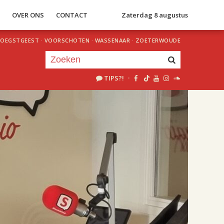
S
OVER ONS
CONTACT
Zaterdag 8 augustus
OEGSTGEEST
·
VOORSCHOTEN
·
WASSENAAR
·
ZOETERWOUDE
TIPS?!
·
Je luistert nu naar
uur 1 van 1
«
Vorig uur
Volgend uur
»
19.00