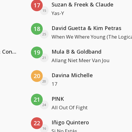
Suzan & Freek & Claude
17
15
Yas-Y
David Guetta & Kim Petras
18
25
When We Where Young (The Logica
Kris Kross Amsterdam, Sera & Conor Maynard
Mula B & Goldband
19
21
Allang Niet Meer Van Jou
Davina Michelle
20
20
17
P!NK
21
24
All Out Of Fight
Iñigo Quintero
22
16
Si No Estás