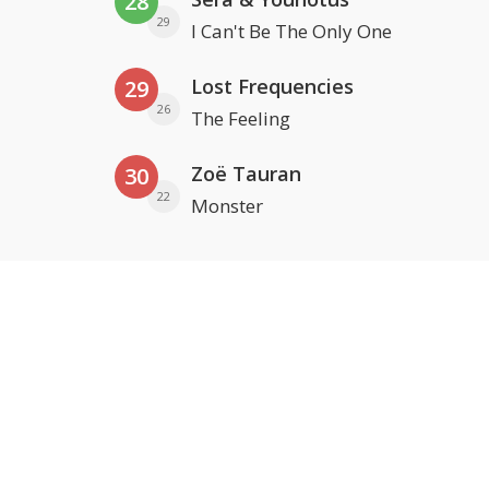
28
29
I Can't Be The Only One
Lost Frequencies
29
26
The Feeling
Zoë Tauran
30
22
Monster