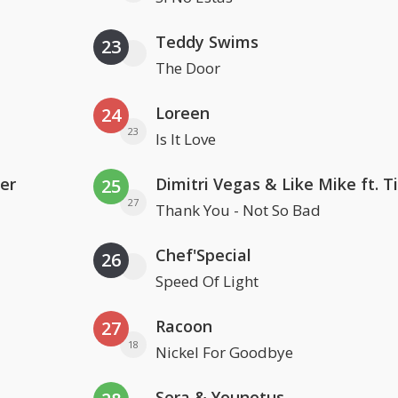
Teddy Swims
23
The Door
Loreen
24
23
Is It Love
er
25
27
Thank You - Not So Bad
Chef'Special
26
Speed Of Light
Racoon
27
18
Nickel For Goodbye
Sera & Younotus