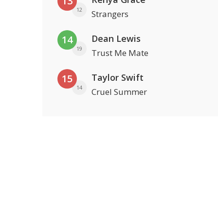
13
12
Strangers
Dean Lewis
14
19
Trust Me Mate
Taylor Swift
15
14
Cruel Summer