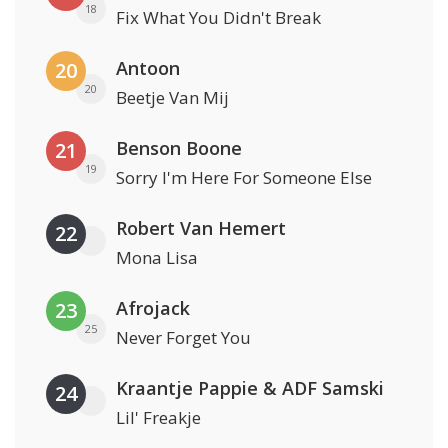
18
Fix What You Didn't Break
Antoon
20
20
Beetje Van Mij
Benson Boone
21
19
Sorry I'm Here For Someone Else
Robert Van Hemert
22
Mona Lisa
Afrojack
23
25
Never Forget You
Kraantje Pappie & ADF Samski
24
Lil' Freakje