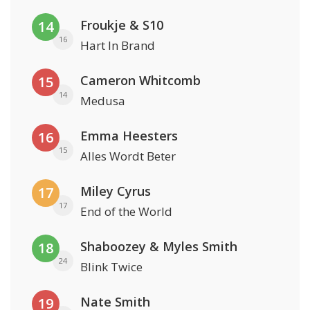
Froukje & S10
14
16
Hart In Brand
Cameron Whitcomb
15
14
Medusa
Emma Heesters
16
15
Alles Wordt Beter
Miley Cyrus
17
17
End of the World
Shaboozey & Myles Smith
18
24
Blink Twice
Nate Smith
19