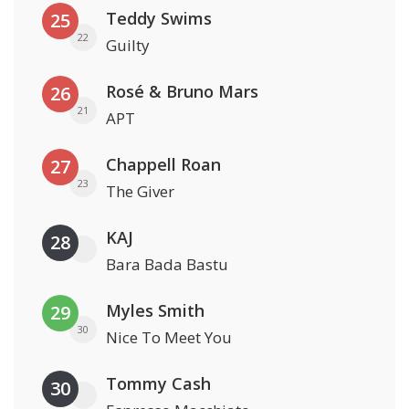
Teddy Swims
25
22
Guilty
Rosé & Bruno Mars
26
21
APT
Chappell Roan
27
23
The Giver
KAJ
28
Bara Bada Bastu
Myles Smith
29
30
Nice To Meet You
Tommy Cash
30