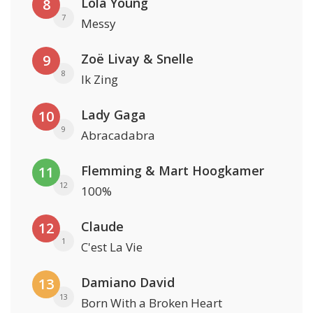
Lola Young
8
7
Messy
Zoë Livay & Snelle
9
8
Ik Zing
Lady Gaga
10
9
Abracadabra
Flemming & Mart Hoogkamer
11
12
100%
Claude
12
1
C'est La Vie
Damiano David
13
13
Born With a Broken Heart