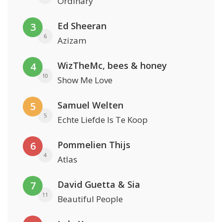
Ordinary
Ed Sheeran
3
6
Azizam
WizTheMc, bees & honey
4
10
Show Me Love
Samuel Welten
5
5
Echte Liefde Is Te Koop
Pommelien Thijs
6
4
Atlas
David Guetta & Sia
7
11
Beautiful People