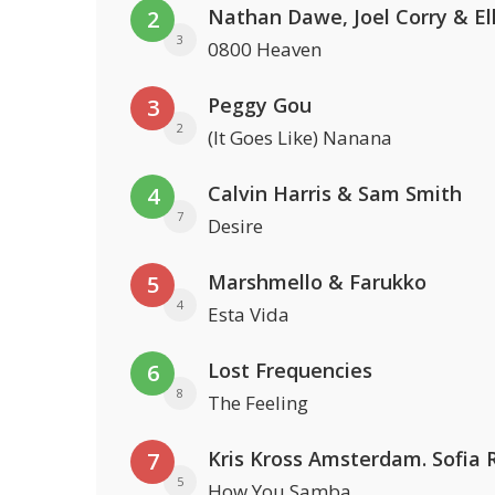
2
3
0800 Heaven
Peggy Gou
3
2
(It Goes Like) Nanana
Calvin Harris & Sam Smith
4
7
Desire
Marshmello & Farukko
5
4
Esta Vida
Lost Frequencies
6
8
The Feeling
7
5
How You Samba