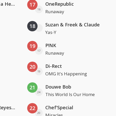
Nathan Dawe, Joel Corry & Ella Henderson
OneRepublic
17
16
Runaway
Suzan & Freek & Claude
18
Yas-Y
P!NK
19
17
Runaway
Di-Rect
20
19
OMG It's Happening
Douwe Bob
21
24
This World Is Our Home
Kris Kross Amsterdam. Sofia Reyes & Tinie Tempah
Chef'Special
22
20
Miracles