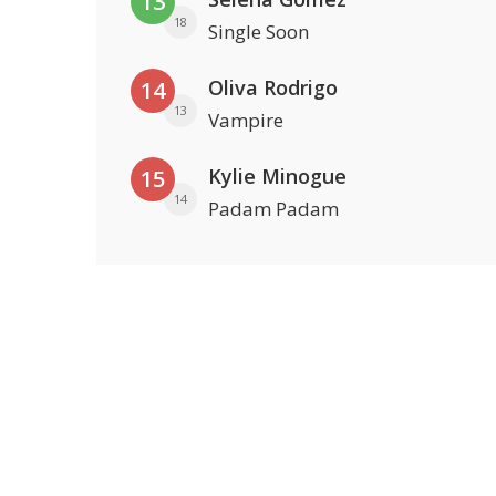
13
18
Single Soon
Oliva Rodrigo
14
13
Vampire
Kylie Minogue
15
14
Padam Padam