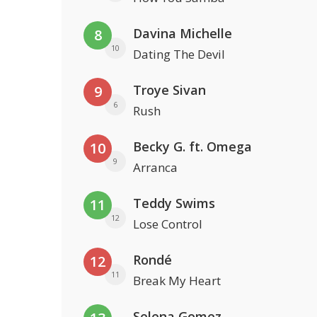
Davina Michelle
8
10
Dating The Devil
Troye Sivan
9
6
Rush
Becky G. ft. Omega
10
9
Arranca
Teddy Swims
11
12
Lose Control
Rondé
12
11
Break My Heart
Selena Gomez