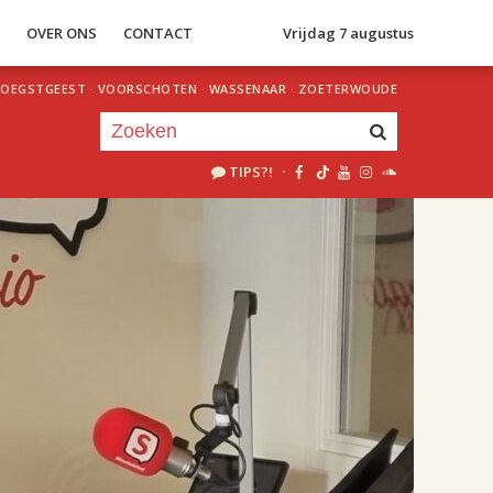
S
OVER ONS
CONTACT
Vrijdag 7 augustus
OEGSTGEEST
·
VOORSCHOTEN
·
WASSENAAR
·
ZOETERWOUDE
TIPS?!
·
Je luistert nu naar
uur 1 van 2
«
Vorig uur
Volgend uur
»
18.00