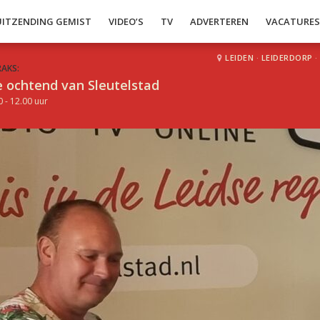
UITZENDING GEMIST
VIDEO’S
TV
ADVERTEREN
VACATURE
LEIDEN
·
LEIDERDORP
·
RAKS:
 ochtend van Sleutelstad
0 - 12.00 uur