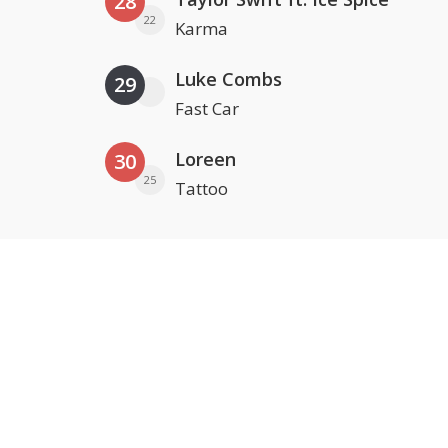
28
22
Karma
Luke Combs
29
Fast Car
Loreen
30
25
Tattoo