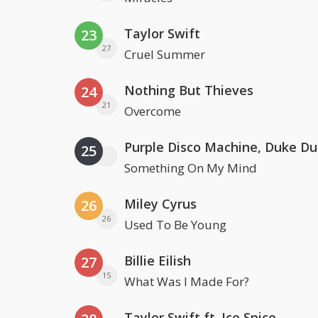
Taylor Swift
23
27
Cruel Summer
Nothing But Thieves
24
21
Overcome
25
Something On My Mind
Miley Cyrus
26
26
Used To Be Young
Billie Eilish
27
15
What Was I Made For?
Taylor Swift ft. Ice Spice