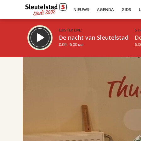
NIEUWS
AGENDA
GIDS
LUISTER LIVE:
ST
De nacht van Sleutelstad
De
0.00 - 6.00 uur
6.0
17.00
Inklappen