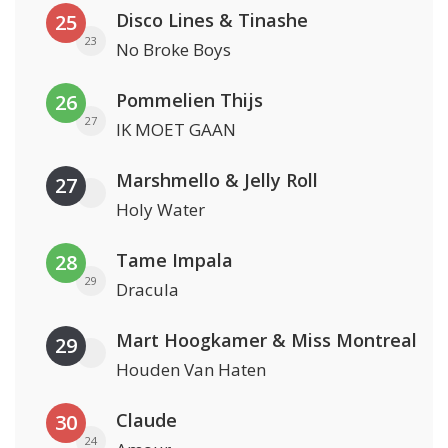
Disco Lines & Tinashe
25
23
No Broke Boys
Pommelien Thijs
26
27
IK MOET GAAN
Marshmello & Jelly Roll
27
Holy Water
Tame Impala
28
29
Dracula
Mart Hoogkamer & Miss Montreal
29
Houden Van Haten
Claude
30
24