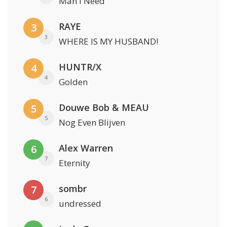
Man I Need
RAYE
3
3
WHERE IS MY HUSBAND!
HUNTR/X
4
4
Golden
Douwe Bob & MEAU
5
5
Nog Even Blijven
Alex Warren
6
7
Eternity
sombr
7
6
undressed