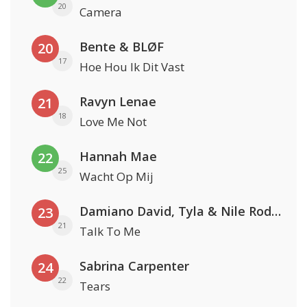
20
Camera
Bente & BLØF
20
17
Hoe Hou Ik Dit Vast
Ravyn Lenae
21
18
Love Me Not
Hannah Mae
22
25
Wacht Op Mij
Damiano David, Tyla & Nile Rodgers
23
21
Talk To Me
Sabrina Carpenter
24
22
Tears