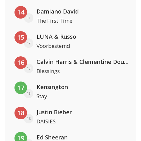
Damiano David
14
11
The First Time
LUNA & Russo
15
12
Voorbestemd
Calvin Harris & Clementine Douglas
16
13
Blessings
Kensington
17
19
Stay
Justin Bieber
18
16
DAISIES
Ed Sheeran
19