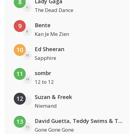
Lady Gaga
8
9
The Dead Dance
Bente
9
8
Kan Je Me Zien
Ed Sheeran
10
10
Sapphire
sombr
11
14
12 to 12
Suzan & Freek
12
Niemand
David Guetta, Teddy Swims & Tones And I
13
15
Gone Gone Gone